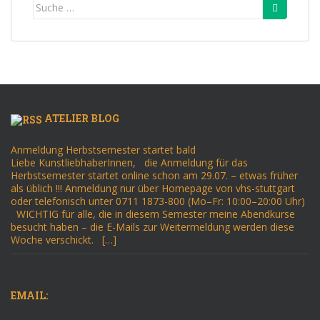
Suche
nach:
ATELIER BLOG
Anmeldung Herbstsemester startet bald
Liebe KunstliebhaberInnen, die Anmeldung für das
Herbstsemester startet online schon am 29.07. – etwas früher
als üblich !!! Anmeldung nur über Homepage von vhs-stuttgart
oder telefonisch unter 0711 1873-800 (Mo–Fr: 10:00–20:00 Uhr)
WICHTIG für alle, die in diesem Semester meine Abendkurse
besucht haben – die E-Mails zur Weitermeldung werden diese
Woche verschickt. […]
EMAIL: