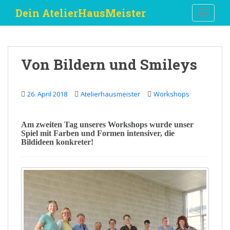
S
Dein AtelierHausMeister
TOGGLE
k
i
p
t
Von Bildern und Smileys
o
m
a
26. April 2018
Atelierhausmeister
Workshops
i
n
c
Am zweiten Tag unseres
Workshops
wurde unser
Spiel mit Farben und Formen intensiver, die
o
Bildideen konkreter!
n
t
e
n
t