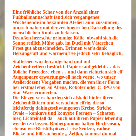
Eine
fröhliche Schar
von der Anzahl einer
Fußballmannschaft fand sich vergangenes
Wochenende
im bekannten Atelierraum zusammen,
um sich näher mit der zeichnerischen Darstellung des
menschlichen
Kopf
s zu befassen.
Draußen
herrschte grimmige
Kälte
, obwohl sich die
Sonne
redlich Mühe gab, im
Duell
mit Väterchen
Frost
gut abzuschneiden.
Drinnen
war’s dank
Heizungsluft und warmem
Tee
jedoch sehr
behaglich
.
Staffeleien wurden aufgebaut und mit
Zeichenbrettern
bestückt,
Papiere
aufgeklebt … das
übliche Prozedere eben … und dann richteten sich elf
Augenpaare
erwartungsvoll nach vorne, wo unser
Atelierdozent
Vorgaben machte, die von ihrer Form
her erstmal eher an
Aliens
, Roboter oder C-3PO von
Star Wars
erinnerten.
Die
Eleven
verschanzten sich alsbald hinter ihren
Zeichenblättern
und versuchten eifrig, die so
leichtfertig dahingeschwungenen
Kreise, Striche,
Ovale
–
konkave
und
konvexe
Formen –
Schatten
hier,
Lichteinfall
da – auch auf ihrem Papier
lebendig
werden zu lassen. Radiergummis hatten Hochsaison,
ebenso wie
Bleistiftspitzer
. Leise Seufzer, ratlose
Blicke und hilfesuchende „ Željko, kommst du mal