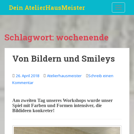
S
Dein AtelierHausMeister
TOGGLE
k
i
p
t
Schlagwort:
wochenende
o
m
a
Von Bildern und Smileys
i
n
c
26. April 2018
Atelierhausmeister
Schreib einen
o
Kommentar
n
t
e
Am zweiten Tag unseres
Workshops
wurde unser
Spiel mit Farben und Formen intensiver, die
n
Bildideen konkreter!
t