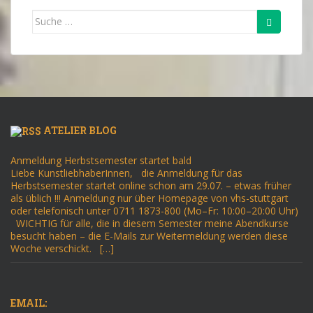
Suche
nach:
ATELIER BLOG
Anmeldung Herbstsemester startet bald
Liebe KunstliebhaberInnen, die Anmeldung für das
Herbstsemester startet online schon am 29.07. – etwas früher
als üblich !!! Anmeldung nur über Homepage von vhs-stuttgart
oder telefonisch unter 0711 1873-800 (Mo–Fr: 10:00–20:00 Uhr)
WICHTIG für alle, die in diesem Semester meine Abendkurse
besucht haben – die E-Mails zur Weitermeldung werden diese
Woche verschickt. […]
EMAIL: