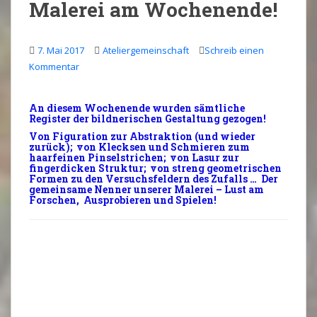
Malerei am Wochenende!
7. Mai 2017
Ateliergemeinschaft
Schreib einen
Kommentar
An diesem
Wochenende
wurden sämtliche
Register der bildnerischen
Gestaltung
gezogen!
Von
Figuration
zur
Abstraktion
(und wieder
zurück);
von
Klecksen
und Schmieren zum
haarfeinen
Pinselstrichen
;
von
Lasur zur
fingerdicken
Struktur;
von
streng
geometrischen
Formen zu den Versuchsfeldern des
Zufalls
… Der
gemeinsame
Nenner
unserer Malerei – Lust am
Forschen,
Ausprobieren
und
Spielen
!