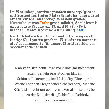
Im
Workshop
„Struktur gestalten mit Acryl“
gibt es
seit heute
einen freien Platz
(Renate hat unerwartet
eine wichtige Tanzprobe)! Wer dem grauen
November
etwas
Farbe
geben möchte, darf dies mit
uns nächste Woche, am
18. und 19.
(Sa.+So.),
machen. Mehr
Infos
und
Anmeldung
hier
.
Neulich habe ich am Schimmelhüttenweg zwölf
lustige
Skulpturen
gesehen. Wir können manche
als
Ausgangsmotiv
für unsere
Strukturbilder
am
Wochenende nehmen …
Man kann sich heutzutage vor Kunst gar nicht mehr
retten! Seit ein paar Wochen hält am
Schimmelhüttenweg eine 12-köpfige Ehrengarde
Wache über den Degerlocher Scharrenberg. Manche
Köpfe
sind recht gut gelungen – vor allem solche, bei
denen der Künstler die „Fehler“ im Rohholz
miteinbeziehen musste …