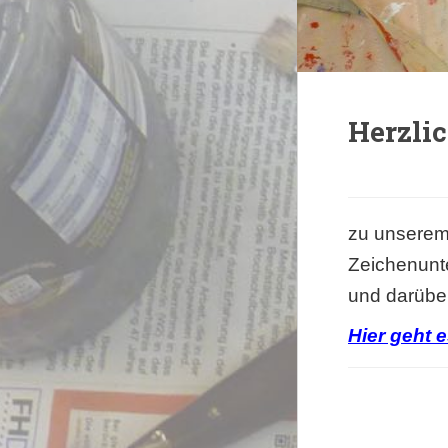
Herzli
zu unserem
Zeichenunt
und darüber
Hier geht e
.