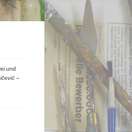
ei und
ičević
–