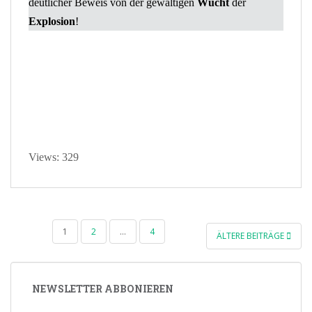
deutlicher Beweis von der gewaltigen
Wucht
der
Explosion
!
Views: 329
SEITENNUMMERIERUNG
1
2
…
4
ÄLTERE BEITRÄGE
DER
BEITRÄGE
NEWSLETTER ABBONIEREN