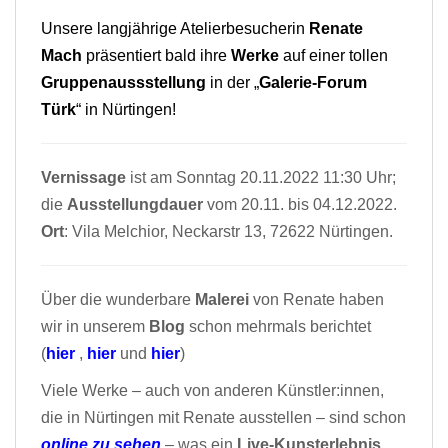
Unsere langjährige Atelierbesucherin
Renate
Mach
präsentiert bald ihre
Werke
auf einer tollen
Gruppenaussstellung
in der „
Galerie-Forum
Türk
“ in Nürtingen!
Vernissage
ist am Sonntag 20.11.2022 11:30 Uhr;
die
Ausstellungdauer
vom 20.11. bis 04.12.2022.
Ort
: Vila Melchior, Neckarstr 13, 72622 Nürtingen.
Über die wunderbare
Malerei
von Renate haben
wir in unserem
Blog
schon mehrmals berichtet
(
hier
,
hier
und
hier
)
Viele Werke – auch von anderen Künstler:innen,
die in Nürtingen mit Renate ausstellen – sind schon
online zu sehen
–
was ein
Live-Kunsterlebnis