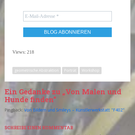
Views: 218
geometrische Abstraktion
Porträt
Workshop
Ein Gedanke zu „Von Malen und
Hunde finden“
Pingback:
Von Bildern und Smileys – Künstlerwerkstatt "F402"
SCHREIBE EINEN KOMMENTAR