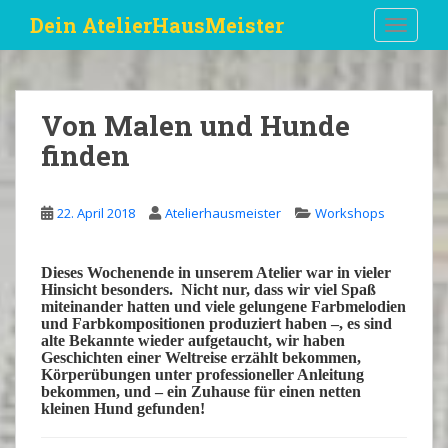
S
Dein AtelierHausMeister
TOGGLE
k
i
p
t
Von Malen und Hunde
o
finden
m
a
i
22. April 2018
Atelierhausmeister
Workshops
n
c
o
Dieses
Wochenende
in unserem Atelier war in vieler
n
Hinsicht
besonders
. Nicht nur, dass wir viel
Spaß
miteinander hatten und viele gelungene
Farbmelodien
t
und
Farbkompositionen
produziert haben –, es sind
e
alte
Bekannte
wieder aufgetaucht, wir haben
n
Geschichten
einer
Weltreise
erzählt bekommen,
Körperübungen
unter professioneller
Anleitung
t
bekommen, und – ein
Zuhause
für einen netten
kleinen
Hund
gefunden!