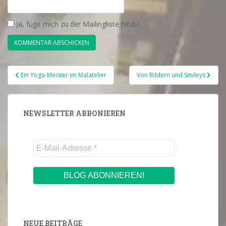
Ja, füge mich zu der Mailingliste hinzu!
Beitragsnavigation
Ein Yoga-Meister im Malatelier
Von Bildern und Smileys
NEWSLETTER ABBONIEREN
NEUE BEITRÄGE