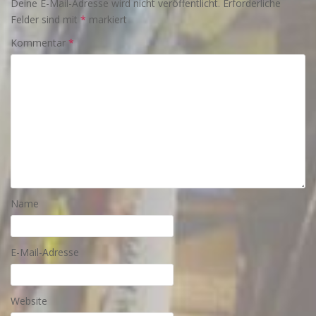
Deine E-Mail-Adresse wird nicht veröffentlicht.
Erforderliche
Felder sind mit
*
markiert
Kommentar
*
Name
E-Mail-Adresse
Website