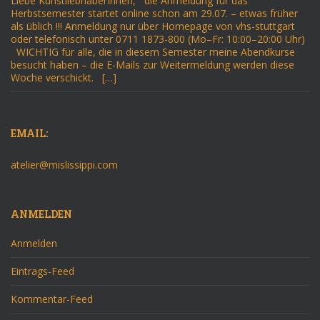
Liebe KunstliebhaberInnen, die Anmeldung für das
Herbstsemester startet online schon am 29.07. – etwas früher
als üblich !!! Anmeldung nur über Homepage von vhs-stuttgart
oder telefonisch unter 0711 1873-800 (Mo–Fr: 10:00–20:00 Uhr)
WICHTIG für alle, die in diesem Semester meine Abendkurse
besucht haben – die E-Mails zur Weitermeldung werden diese
Woche verschickt. […]
EMAIL:
atelier@mislissippi.com
ANMELDEN
Anmelden
Eintrags-Feed
Kommentar-Feed