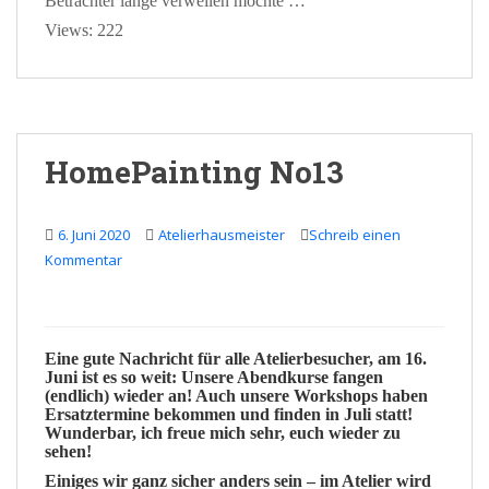
Betrachter lange verweilen möchte …
Views: 222
HomePainting No13
6. Juni 2020
Atelierhausmeister
Schreib einen
Kommentar
Eine
gute Nachricht
für alle Atelierbesucher, am
16.
Juni
ist es so weit: Unsere
Abendkurse
fangen
(endlich) wieder an! Auch unsere
Workshops
haben
Ersatztermine
bekommen und finden in
Juli
statt!
Wunderbar
, ich freue mich sehr, euch wieder zu
sehen!
Einiges wir ganz sicher anders sein – im
Atelier
wird