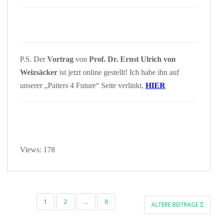
P.S. Der
Vortrag
von
Prof. Dr. Ernst Ulrich von
Weizsäcker
ist jetzt online gestellt! Ich habe ihn auf
unserer „Paiters 4 Future“ Seite verlinkt,
HIER
Views: 178
SEITENNUMMERIERUNG
1
2
…
8
ÄLTERE BEITRÄGE
DER