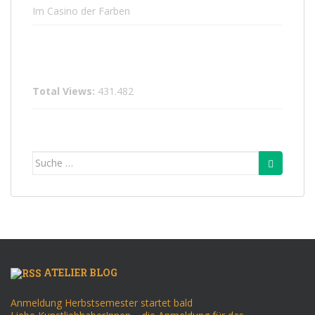
Im Casino der Farben
Total Views:
431.482
Suche
nach:
ATELIER BLOG
Anmeldung Herbstsemester startet bald