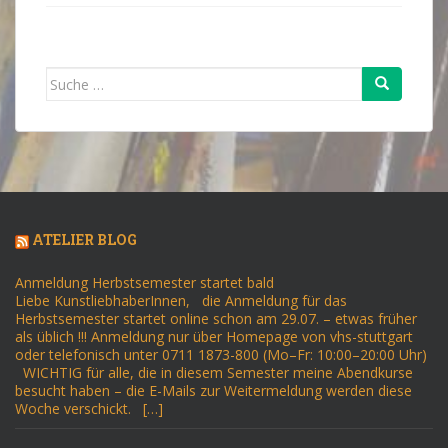
Suche
nach:
ATELIER BLOG
Anmeldung Herbstsemester startet bald
Liebe KunstliebhaberInnen, die Anmeldung für das
Herbstsemester startet online schon am 29.07. – etwas früher
als üblich !!! Anmeldung nur über Homepage von vhs-stuttgart
oder telefonisch unter 0711 1873-800 (Mo–Fr: 10:00–20:00 Uhr)
WICHTIG für alle, die in diesem Semester meine Abendkurse
besucht haben – die E-Mails zur Weitermeldung werden diese
Woche verschickt. […]