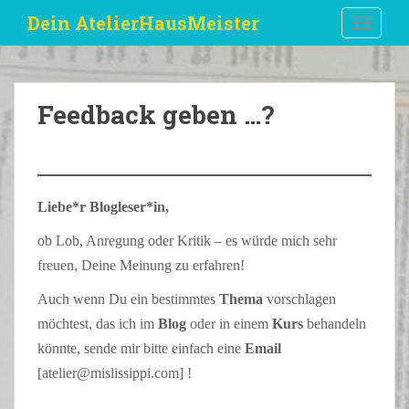
S
Dein AtelierHausMeister
TOGGLE
k
i
p
t
Feedback geben …?
o
m
a
i
n
Liebe*r Blogleser*in,
c
o
ob Lob, Anregung oder Kritik – es würde mich sehr
n
freuen, Deine Meinung zu erfahren!
t
Auch wenn Du ein bestimmtes
Thema
vorschlagen
e
n
möchtest, das ich im
Blog
oder in einem
Kurs
behandeln
t
könnte, sende mir bitte einfach eine
Email
[atelier@mislissippi.com] !