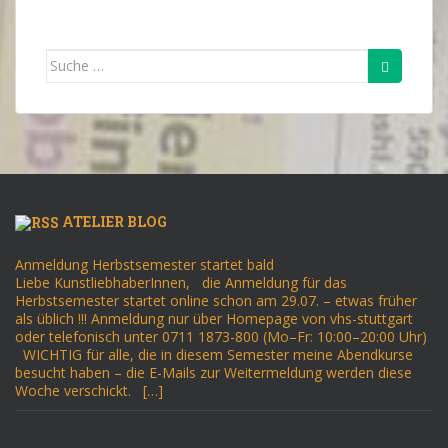
Suche
nach:
ATELIER BLOG
Anmeldung Herbstsemester startet bald
Liebe KunstliebhaberInnen, die Anmeldung für das
Herbstsemester startet online schon am 29.07. – etwas früher
als üblich !!! Anmeldung nur über Homepage von vhs-stuttgart
oder telefonisch unter 0711 1873-800 (Mo–Fr: 10:00–20:00 Uhr)
WICHTIG für alle, die in diesem Semester meine Abendkurse
besucht haben – die E-Mails zur Weitermeldung werden diese
Woche verschickt. […]