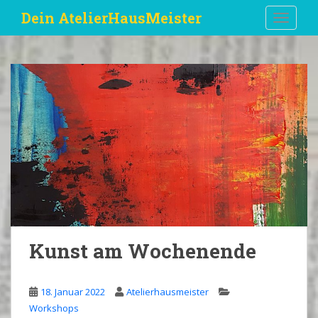
S
Dein AtelierHausMeister
TOGGLE
k
i
p
t
o
m
a
i
n
c
o
n
t
e
Kunst am Wochenende
n
t
18. Januar 2022
Atelierhausmeister
Workshops