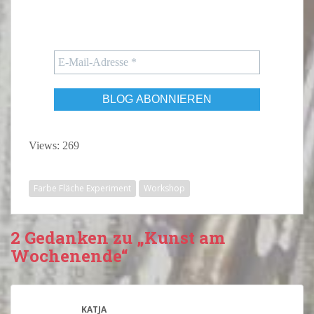
Views: 269
Farbe Fläche Experiment
Workshop
2 Gedanken zu „Kunst am
Wochenende“
KATJA