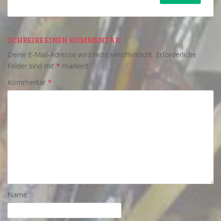
SCHREIBE EINEN KOMMENTAR
Deine E-Mail-Adresse wird nicht veröffentlicht.
Erforderliche
Felder sind mit
*
markiert
Kommentar
*
Name