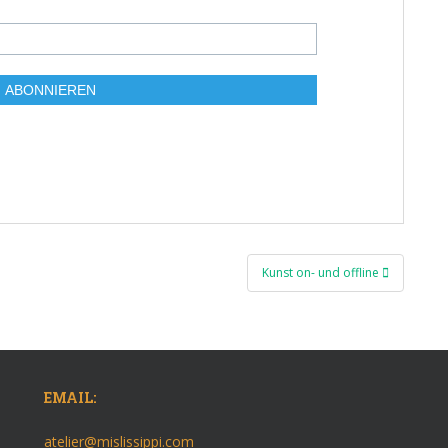
Kunst on- und offline
EMAIL:
atelier@mislissippi.com