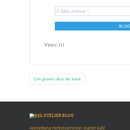
Views: 111
Beitragsnavigation
Im grünen Labor der Kunst
ATELIER BLOG
Anmeldung Herbstsemester startet bald