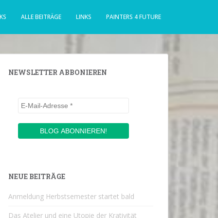
KS
ALLE BEITRÄGE
LINKS
PAINTERS 4 FUTURE
NEWSLETTER ABBONIEREN
NEUE BEITRÄGE
Anmeldung Herbstsemester startet bald
Das Atelier und eine Utopie der Krativität