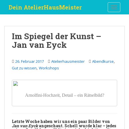
S
Dein AtelierHausMeister
TOGGLE
k
i
p
t
Im Spiegel der Kunst –
o
Jan van Eyck
m
a
i
,
26. Februar 2017
Atelierhausmeister
Abendkurse
n
,
Gut zu wissen
Workshops
c
o
n
t
Arnolfini-Hochzeit, Detail – ein Rätselbild?
e
n
t
Letzte Woche haben wir uns ein paar Bilder von
Jan van Eyck
angeschaut. Schell wurde klar – jedes