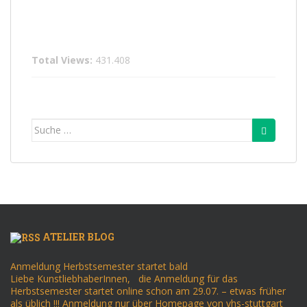
Total Views:
431.408
Suche
nach:
ATELIER BLOG
Anmeldung Herbstsemester startet bald
Liebe KunstliebhaberInnen, die Anmeldung für das
Herbstsemester startet online schon am 29.07. – etwas früher
als üblich !!! Anmeldung nur über Homepage von vhs-stuttgart