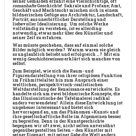
seiner Gemälden erzählt eine vielschichtige, oft
romanhafte
Geschichte! Sakrale und Profane; Amt,
Geschäft und Machtsucht mischen sich in einem
bildnerischen Gefüge aus Architektur, Landschaft,
Porträt; aus unerbittlicher Darstellung und
liebevoller Idealisierung. Um solche Werke
vollständig zu verstehen, ist es allerding
notwendig, etwas mehr über den Künstler und
seiner Zeit zu erfahren.
Was müsste geschehen, dass auf einmal solche
Bilder möglich werden? Warum waren sie gleich
so unglaublich beliebt und erfolgreich …? Mit ein
wenig
Geschichtswissen
erklärt sich manches von
selbst.
Zum Beispiel, wie sich die Raum- und
Figurendarstellung von ihrer religiösen Funktion
im Frühmittelalter hin zum Anspruch einer
weltlichen, perspektivisch-realistischen
Weltdarstellung der Renaissance entwickelte. Es
handelte sich um zwei bildnerische Konzepte, die
das Illusionistische der Tafelmalerei radikal
anders verwendeten! Allein diese Entwicklung ist
ungeheuer interessant und bietet sich
hervorragend an, um das Phänomen »Kunst« und
ihre gesellschaftliche Rolle im Algemeinen besser
zu begreifen. Denn in der Kunstgeschichte
begegnen wir oft zwei, nicht selten unversöhnt
gegenübergestellten Seiten – den Künstler mit
seiner Eigenart, mit seiner Gabe die Welt anders