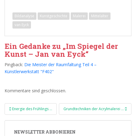
Bildanalyse
Kunstgeschichte
Malerei
Mittelalter
van Eyck
Ein Gedanke zu „Im Spiegel der
Kunst – Jan van Eyck“
Pingback:
Die Meister der Raumfaltung Teil 4 –
Künstlerwerkstatt "F402"
Kommentare sind geschlossen.
Beitragsnavigation
Energie des Frühlings …
Grundtechniken der Acrylmalerei …
NEWSLETTER ABBONIEREN