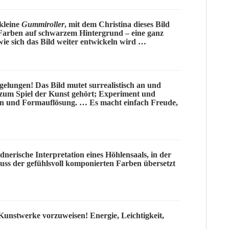
kleine
Gummiroller
, mit dem
Christina
dieses Bild
Farben auf schwarzem Hintergrund – eine ganz
ie sich das Bild weiter entwickeln wird …
 gelungen! Das Bild mutet
surrealistisch
an und
s zum
Spiel
der Kunst gehört; Experiment und
ion und
Formauflösung
. … Es macht einfach
Freude
,
dnerische Interpretation eines Höhlensaals, in der
uss
der gefühlsvoll komponierten Farben übersetzt
Kunstwerke vorzuweisen! Energie, Leichtigkeit,