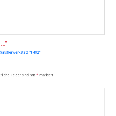
 …“
nstlerwerkstatt "F402"
rliche Felder sind mit
*
markiert