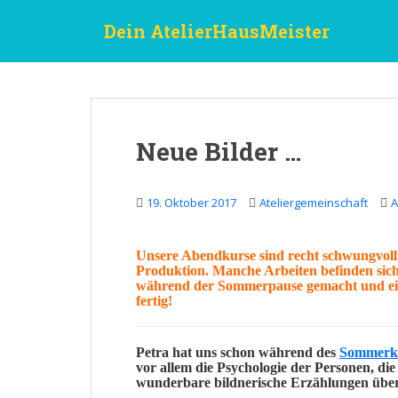
S
Dein AtelierHausMeister
k
i
p
t
o
m
Neue Bilder …
a
i
n
19. Oktober 2017
Ateliergemeinschaft
A
c
o
n
Unsere
Abendkurse
sind recht schwungvoll
Produktion. Manche Arbeiten befinden si
t
während der Sommerpause gemacht und ein
e
fertig!
n
t
Petra
hat uns schon während des
Sommerk
vor allem die Psychologie der Personen, die
wunderbare bildnerische Erzählungen über