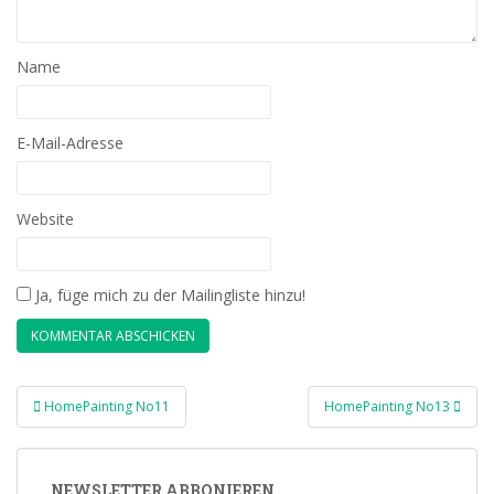
Name
E-Mail-Adresse
Website
Ja, füge mich zu der Mailingliste hinzu!
Beitragsnavigation
HomePainting No11
HomePainting No13
NEWSLETTER ABBONIEREN