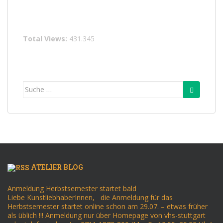
Total Views:
431.345
Suche
nach:
ATELIER BLOG
Anmeldung Herbstsemester startet bald
Liebe KunstliebhaberInnen, die Anmeldung für das
Herbstsemester startet online schon am 29.07. – etwas früher
als üblich !!! Anmeldung nur über Homepage von vhs-stuttgart