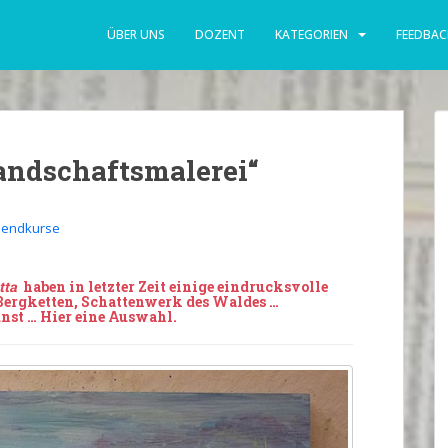
ÜBER UNS
DOZENT
KATEGORIEN
FEEDBAC
andschaftsmalerei“
endkurse
tta
haben in letzter Zeit einige eindrucksvolle
Bergketten, Schattenwerk des Waldes …
st … Hier eine
Auswahl
.