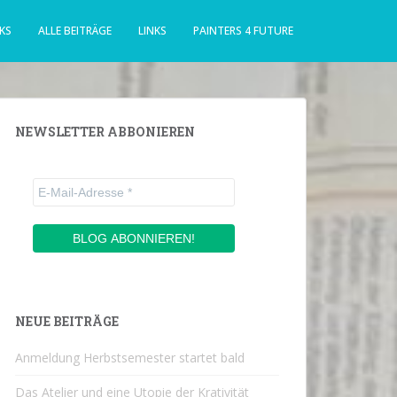
KS
ALLE BEITRÄGE
LINKS
PAINTERS 4 FUTURE
NEWSLETTER ABBONIEREN
NEUE BEITRÄGE
Anmeldung Herbstsemester startet bald
Das Atelier und eine Utopie der Krativität