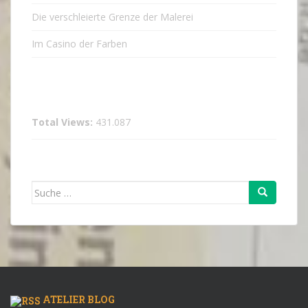
Die verschleierte Grenze der Malerei
Im Casino der Farben
Total Views:
431.087
Suche
nach:
ATELIER BLOG