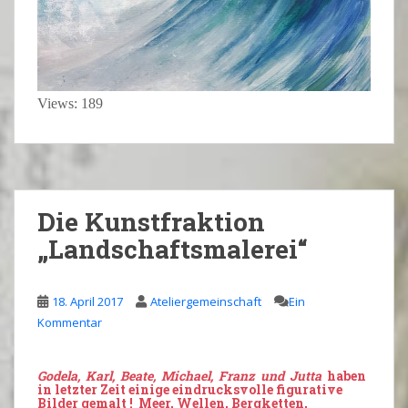
Views: 189
Die Kunstfraktion
„Landschaftsmalerei“
18. April 2017
Ateliergemeinschaft
Ein
Kommentar
Godela, Karl, Beate, Michael, Franz und Jutta
haben
in letzter Zeit einige eindrucksvolle figurative
Bilder
gemalt ! Meer, Wellen, Bergketten,