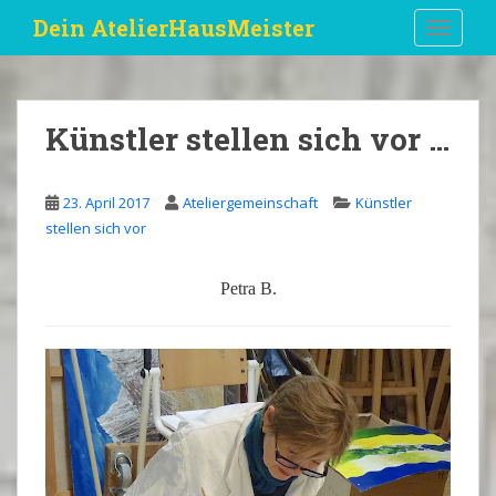
S
Dein AtelierHausMeister
TOGGLE
k
i
p
t
Künstler stellen sich vor …
o
m
a
23. April 2017
Ateliergemeinschaft
Künstler
i
stellen sich vor
n
c
Petra B.
o
n
t
e
n
t