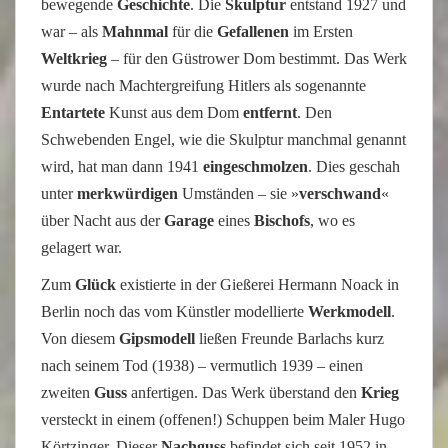
bewegende
Geschichte
. Die
Skulptur
entstand 1927 und
war – als
Mahnmal
für die
Gefallenen
im Ersten
Weltkrieg
– für den Güstrower Dom bestimmt. Das Werk
wurde nach Machtergreifung Hitlers als sogenannte
Entartete
Kunst aus dem Dom
entfernt
. Den
Schwebenden Engel, wie die Skulptur manchmal genannt
wird, hat man dann 1941
eingeschmolzen
. Dies geschah
unter
merkwürdigen
Umständen – sie »
verschwand
«
über Nacht aus der
Garage
eines
Bischofs
, wo es
gelagert war.
Zum
Glück
existierte in der Gießerei Hermann Noack in
Berlin noch das vom Künstler modellierte
Werkmodell
.
Von diesem
Gipsmodell
ließen Freunde Barlachs kurz
nach seinem Tod (1938) – vermutlich 1939 – einen
zweiten
Guss
anfertigen. Das Werk überstand den
Krieg
versteckt in einem (offenen!) Schuppen beim Maler Hugo
Körtzinger. Dieser
Nachguss
befindet sich seit 1952 in