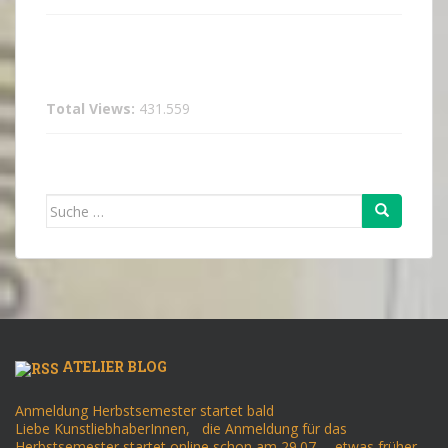
Total Views:
431.559
Suche
nach:
ATELIER BLOG
Anmeldung Herbstsemester startet bald
Liebe KunstliebhaberInnen, die Anmeldung für das
Herbstsemester startet online schon am 29.07. – etwas früher