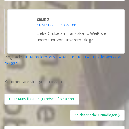
ZELJKO
24. April 2017 um 9:20 Uhr
Liebe Grüße an Franziska! … Weiß sie
überhaupt von unserem Blog?
Pingback:
Ein Künstlerporträt – ALO BORCH – Künstlerwerkstatt
"F402"
Kommentare sind geschlossen.
Beitragsnavigation
Die Kunstfraktion „Landschaftsmalerei“
Zeichnerische Grundlagen