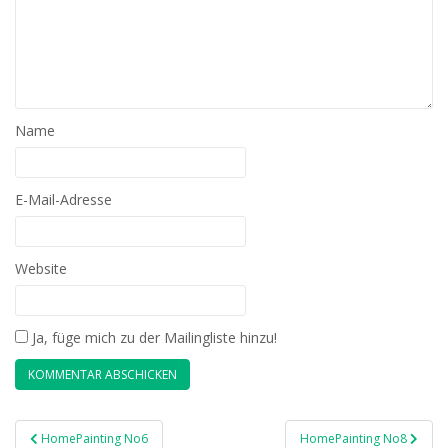
Name
E-Mail-Adresse
Website
Ja, füge mich zu der Mailingliste hinzu!
Beitragsnavigation
HomePainting No6
HomePainting No8