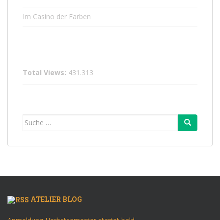
Im Casino der Farben
Total Views:
431.313
Suche
nach:
ATELIER BLOG