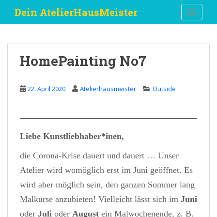
S
Dein AtelierHausMeister
TOGGLE
k
i
p
t
HomePainting No7
o
m
a
22. April 2020
Atelierhausmeister
Outside
i
n
c
o
Liebe Kunstliebhaber*inen,
n
t
die Corona-Krise dauert und dauert … Unser
e
Atelier wird womöglich erst im Juni geöffnet. Es
n
t
wird aber möglich sein, den ganzen Sommer lang
Malkurse anzubieten! Vielleicht lässt sich im
Juni
oder
Juli
oder
August
ein Malwochenende, z. B.