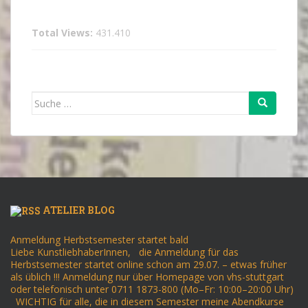
Total Views:
431.410
Suche
nach:
ATELIER BLOG
Anmeldung Herbstsemester startet bald
Liebe KunstliebhaberInnen, die Anmeldung für das
Herbstsemester startet online schon am 29.07. – etwas früher
als üblich !!! Anmeldung nur über Homepage von vhs-stuttgart
oder telefonisch unter 0711 1873-800 (Mo–Fr: 10:00–20:00 Uhr)
WICHTIG für alle, die in diesem Semester meine Abendkurse