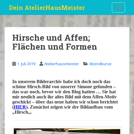
S
Dein AtelierHausMeister
TOGGLE
k
i
p
t
Hirsche und Affen;
o
Flächen und Formen
m
a
i
1. Juli 2019
Atelierhausmeister
Abendkurse
n
c
o
In unserem Bilderarchiv habe ich doch noch das
n
schöne Hirsch-Bild von unserer
Simone
gefunden –
das war noch, bevor wir den
Blog
hatten … Sie hat
t
mir neulich auch ihr altes Bild mit dem Affen-Motiv
e
geschickt – über das neue haben wir schon berichtet
n
(
HIER
). Zunächst zeigen wir der Bildaufbau vom
„
Hirsch
„.
t