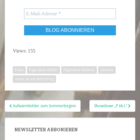
Views: 155
Erika
Figurative Bilder
Figurative Malerei
Simone
wann ist ein Bild fertig
Beitragsnavigation
Aufwärmbilder zum Sommerbeginn
Showdown „P tik L“
NEWSLETTER ABBONIEREN