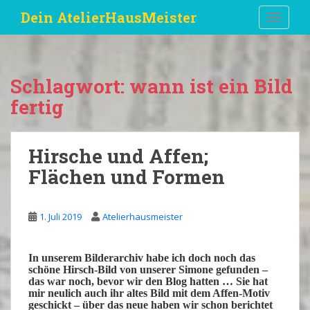
S
Dein AtelierHausMeister
TOGGLE
k
i
p
t
Schlagwort:
wann ist ein Bild
o
fertig
m
a
i
Hirsche und Affen;
n
c
Flächen und Formen
o
n
t
1. Juli 2019
Atelierhausmeister
e
n
In unserem Bilderarchiv habe ich doch noch das
t
schöne Hirsch-Bild von unserer
Simone
gefunden –
das war noch, bevor wir den
Blog
hatten … Sie hat
mir neulich auch ihr altes Bild mit dem Affen-Motiv
geschickt – über das neue haben wir schon berichtet