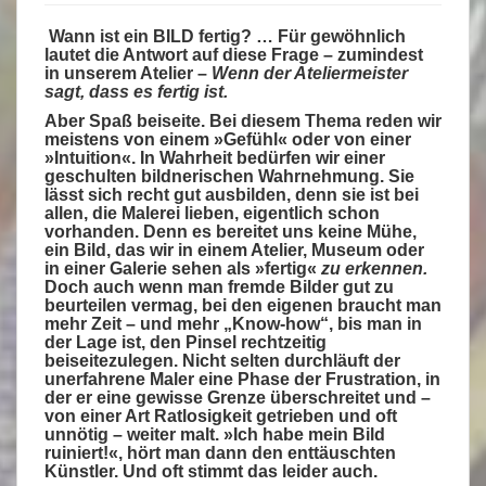
Wann ist ein BILD fertig? … Für gewöhnlich
lautet die Antwort auf diese Frage – zumindest
in unserem Atelier –
Wenn der Ateliermeister
sagt, dass es fertig ist.
Aber Spaß beiseite. Bei diesem Thema reden wir
meistens von einem »Gefühl« oder von einer
»Intuition«. In Wahrheit bedürfen wir einer
geschulten bildnerischen Wahrnehmung. Sie
lässt sich recht gut ausbilden, denn sie ist bei
allen, die Malerei lieben, eigentlich schon
vorhanden. Denn es bereitet uns keine Mühe,
ein Bild, das wir in einem Atelier, Museum oder
in einer Galerie sehen als »fertig«
zu erkennen.
Doch auch wenn man fremde Bilder gut zu
beurteilen vermag, bei den eigenen braucht man
mehr Zeit – und mehr „Know-how“, bis man in
der Lage ist, den Pinsel rechtzeitig
beiseitezulegen. Nicht selten durchläuft der
unerfahrene Maler eine Phase der Frustration, in
der er eine gewisse Grenze überschreitet und –
von einer Art Ratlosigkeit getrieben und oft
unnötig – weiter malt. »Ich habe mein Bild
ruiniert!«, hört man dann den enttäuschten
Künstler. Und oft stimmt das leider auch.