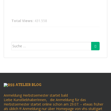
Total Views:
431.558
Suche
nach:
ATELIER BLOG
Anmeldung Herbstsemester startet bald
Liebe KunstliebhaberInnen, die Anmeldung für das
Herbstsemester startet online schon am 29.07. – etwas früher
als üblich !!! Anmeldung nur über Homepage von vhs-stuttgart