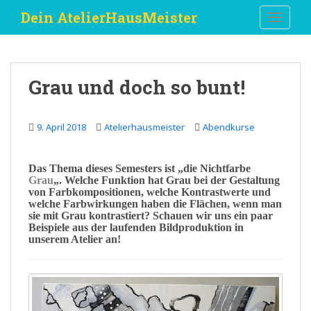
S
Dein AtelierHausMeister
TOGGLE
k
i
p
t
Grau und doch so bunt!
o
m
a
9. April 2018
Atelierhausmeister
Abendkurse
i
n
c
Das
Thema
dieses Semesters ist „
die
Nichtfarbe
Grau
„. Welche
Funktion
hat Grau bei der Gestaltung
o
von
Farbkompositionen
, welche
Kontrastwerte
und
n
welche
Farbwirkungen
haben die Flächen, wenn man
t
sie mit Grau kontrastiert? Schauen wir uns ein paar
Beispiele aus der laufenden
Bildproduktion
in
e
unserem Atelier an!
n
t