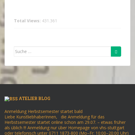
Total Views:
431.361
Suche
nach:
ATELIER BLOG
Anmeldung Herbstsemester startet bald
Liebe KunstliebhaberInnen, die Anmeldung für das
Herbstsemester startet online schon am 29.07. – etwas früher
als üblich !!! Anmeldung nur über Homepage von vhs-stuttgart
oder telefonisch unter 0711 1873-800 (Mo–Fr: 10:00–20:00 Uhr)