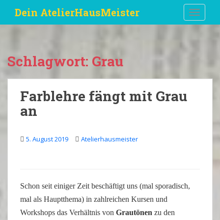
S
Dein AtelierHausMeister
TOGGLE
k
i
p
t
Schlagwort:
Grau
o
m
a
Farblehre fängt mit Grau
i
an
n
c
o
5. August 2019
Atelierhausmeister
n
t
e
n
t
Schon seit einiger Zeit beschäftigt uns (mal sporadisch,
mal als Hauptthema) in zahlreichen Kursen und
Workshops das Verhältnis von
Grautönen
zu den