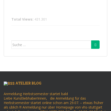
Total Views:
431.301
Suche
nach:
ATELIER BLOG
Anmeldung Herbstsemester startet bald
Liebe KunstliebhaberInnen, die Anmeldung für das
Herbstsemester startet online schon am 29.07. – etwas früher
als üblich !!! Anmeldung nur über Homepage von vhs-stuttgart