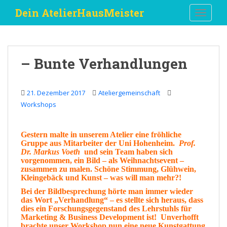
S
Dein AtelierHausMeister
TOGGLE
k
i
p
t
– Bunte Verhandlungen
o
m
a
21. Dezember 2017
Ateliergemeinschaft
i
Workshops
n
c
o
Gestern
malte in unserem
Atelier
eine fröhliche
Gruppe aus Mitarbeiter der Uni Hohenheim.
Prof.
n
Dr. Markus Voeth
und sein
Team
haben sich
t
vorgenommen, ein
Bild
– als
Weihnachtsevent
–
e
zusammen zu malen. Schöne
Stimmung
, Glühwein,
Kleingebäck
und
Kunst –
was will man mehr
?
!
n
t
Bei der Bildbesprechung hörte man immer wieder
das Wort „
Verhandlung
“ – es stellte sich heraus, dass
dies ein Forschungsgegenstand des Lehrstuhls für
Marketing & Business Development ist!
Unverhofft
brachte unser Workshop nun eine neue
Kunstgattung