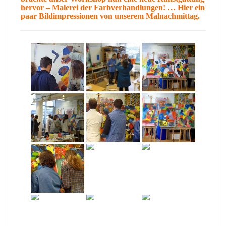
hervor –
Malerei der Farbverhandlungen
! … Hier ein
paar
Bildimpressionen
von unserem Malnachmittag.