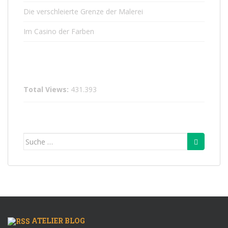
Die verschleierte Grenze der Malerei
Im Casino der Farben
Total Views:
431.393
Suche
nach:
ATELIER BLOG