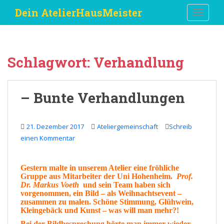
S
Dein AtelierHausMeister
TOGGLE
k
i
p
t
Schlagwort:
Verhandlung
o
m
a
– Bunte Verhandlungen
i
n
c
21. Dezember 2017
Ateliergemeinschaft
Schreib
o
einen Kommentar
n
t
e
Gestern
malte in unserem
Atelier
eine fröhliche
Gruppe aus Mitarbeiter der Uni Hohenheim.
Prof.
n
Dr. Markus Voeth
und sein
Team
haben sich
t
vorgenommen, ein
Bild
– als
Weihnachtsevent
–
zusammen zu malen. Schöne
Stimmung
, Glühwein,
Kleingebäck
und
Kunst –
was will man mehr
?
!
Bei der Bildbesprechung hörte man immer wieder