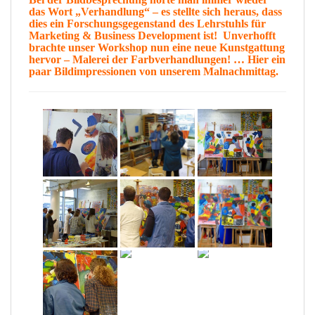
das Wort „
Verhandlung
“ – es stellte sich heraus, dass
dies ein Forschungsgegenstand des Lehrstuhls für
Marketing & Business Development ist!
Unverhofft
brachte unser Workshop nun eine neue
Kunstgattung
hervor –
Malerei der Farbverhandlungen
! … Hier ein
paar
Bildimpressionen
von unserem Malnachmittag.