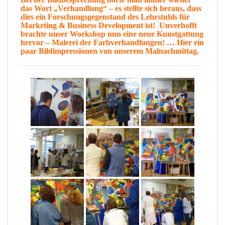
das Wort „
Verhandlung
“ – es stellte sich heraus, dass
dies ein Forschungsgegenstand des Lehrstuhls für
Marketing & Business Development ist!
Unverhofft
brachte unser Workshop nun eine neue
Kunstgattung
hervor –
Malerei der Farbverhandlungen
! … Hier ein
paar
Bildimpressionen
von unserem Malnachmittag.