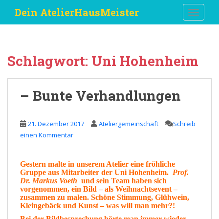
S
Dein AtelierHausMeister
TOGGLE
k
i
p
t
Schlagwort:
Uni Hohenheim
o
m
a
– Bunte Verhandlungen
i
n
c
21. Dezember 2017
Ateliergemeinschaft
Schreib
o
einen Kommentar
n
t
e
Gestern
malte in unserem
Atelier
eine fröhliche
Gruppe aus Mitarbeiter der Uni Hohenheim.
Prof.
n
Dr. Markus Voeth
und sein
Team
haben sich
t
vorgenommen, ein
Bild
– als
Weihnachtsevent
–
zusammen zu malen. Schöne
Stimmung
, Glühwein,
Kleingebäck
und
Kunst –
was will man mehr
?
!
Bei der Bildbesprechung hörte man immer wieder