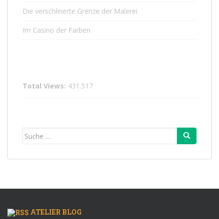
Die verschleierte Grenze der Malerei
Im Casino der Farben
Total Views:
431.517
Suche
nach:
ATELIER BLOG