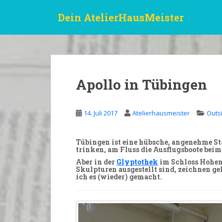
S
Dein AtelierHausMeister
k
i
p
t
o
m
Apollo in Tübingen
a
i
n
14. Juli 2017
Atelierhausmeister
Outs
c
o
n
Tübingen
ist eine hübsche, angenehme Sta
trinken, am Fluss die Ausflugsboote bei
t
Aber in der
Glyptothek
im Schloss Hohen
e
Skulpturen
ausgestellt sind,
zeichnen
geh
n
ich es (wieder) gemacht.
t