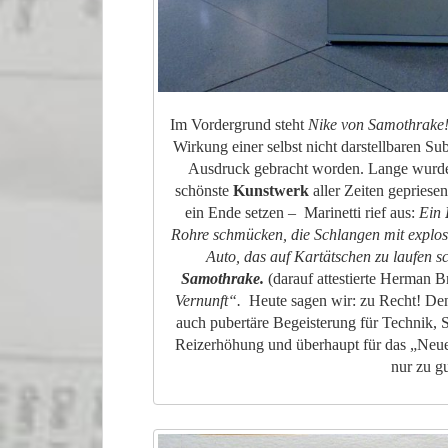
Im Vordergrund steht
Nike von Samothrake
Wirkung einer selbst nicht darstellbaren Su
Ausdruck gebracht worden. Lange wurde d
schönste
Kunstwerk
aller Zeiten gepriese
ein Ende setzen – Marinetti rief aus:
Ein
Rohre schmücken, die Schlangen mit explo
Auto, das auf Kartätschen zu laufen s
Samothrake.
(darauf attestierte Herman B
Vernunft“.
Heute sagen wir: zu Recht! Den
auch pubertäre Begeisterung für Technik, 
Reizerhöhung und überhaupt für das „Neue
nur zu g