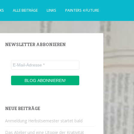
KS
ALLE BEITRÄGE
LINKS
PAINTERS 4 FUTURE
NEWSLETTER ABBONIEREN
NEUE BEITRÄGE
Anmeldung Herbstsemester startet bald
Das Atelier und eine Utopie der Krativität