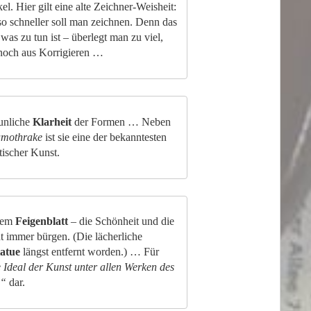
. Hier gilt eine alte Zeichner-Weisheit:
so schneller soll man zeichnen. Denn das
as zu tun ist – überlegt man zu viel,
r noch aus Korrigieren …
unliche
Klarheit
der Formen … Neben
amothrake
ist sie eine der bekanntesten
tischer Kunst.
btem
Feigenblatt
– die Schönheit und die
t immer bürgen. (Die lächerliche
tatue
längst entfernt worden.) … Für
 Ideal der Kunst unter allen Werken des
s“
dar.