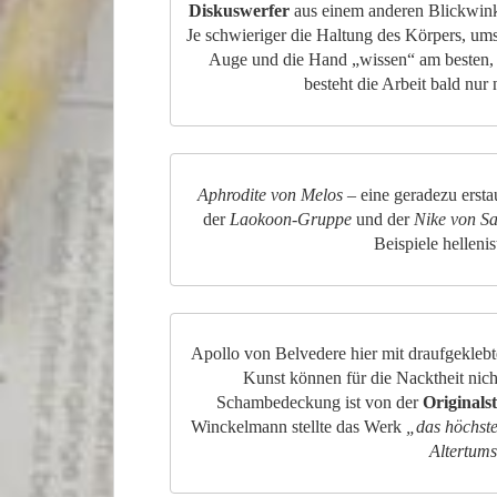
Diskuswerfer
aus einem anderen Blickwinkel
Je schwieriger die Haltung des Körpers, um
Auge und die Hand „wissen“ am besten, w
besteht die Arbeit bald nu
Aphrodite von Melos
– eine geradezu ersta
der
Laokoon-Gruppe
und der
Nike von S
Beispiele hellenis
Apollo von Belvedere hier mit draufgekle
Kunst können für die Nacktheit nich
Schambedeckung
ist von der
Originals
Winckelmann stellte das Werk
„das höchste
Altertum