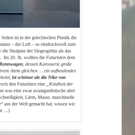
!
Selten ist in der griechischen Plastik die
bstanz – der Luft – so eindrucksvoll zum
ie Skulptur der Siegesgöttin als das
n. Im 20. Jh. wollten die
Futuristen
dem
Rennwagen
, dessen Karosserie große
sivem Atem gleichen … ein aufheulendes
cheint,
ist schöner als die Nike von
roch den Futuristen eine
„Kindheit der
n was eine zwar avantgardistische aber
Schnelligkeit, Lärm, Masse, maschinelle
“ aus der Welt gemacht hat, wissen wir
ut …)