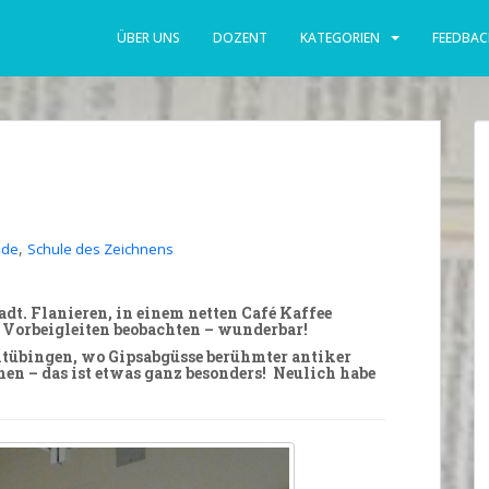
ÜBER UNS
DOZENT
KATEGORIEN
FEEDBAC
,
ide
Schule des Zeichnens
dt. Flanieren, in einem netten Café Kaffee
m Vorbeigleiten beobachten – wunderbar!
tübingen, wo Gipsabgüsse berühmter antiker
en – das ist etwas ganz
besonders
! Neulich habe