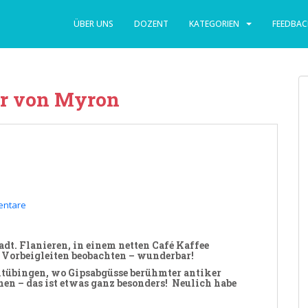
ÜBER UNS
DOZENT
KATEGORIEN
FEEDBAC
r von Myron
entare
dt. Flanieren, in einem netten Café Kaffee
m Vorbeigleiten beobachten – wunderbar!
tübingen, wo Gipsabgüsse berühmter antiker
en – das ist etwas ganz
besonders
! Neulich habe