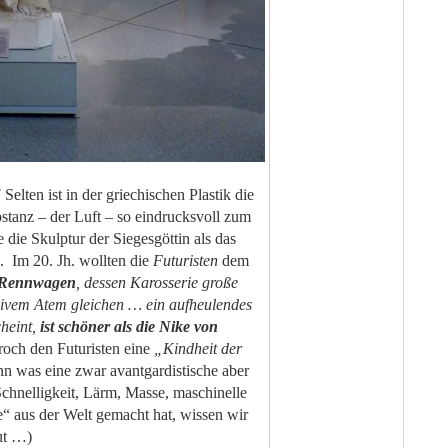
!
Selten ist in der griechischen Plastik die
bstanz – der Luft – so eindrucksvoll zum
ie Skulptur der Siegesgöttin als das
n. Im 20. Jh. wollten die
Futuristen
dem
Rennwagen
, dessen Karosserie große
sivem Atem gleichen … ein aufheulendes
cheint,
ist schöner als die Nike von
roch den Futuristen eine
„Kindheit der
n was eine zwar avantgardistische aber
Schnelligkeit, Lärm, Masse, maschinelle
“ aus der Welt gemacht hat, wissen wir
ut …)