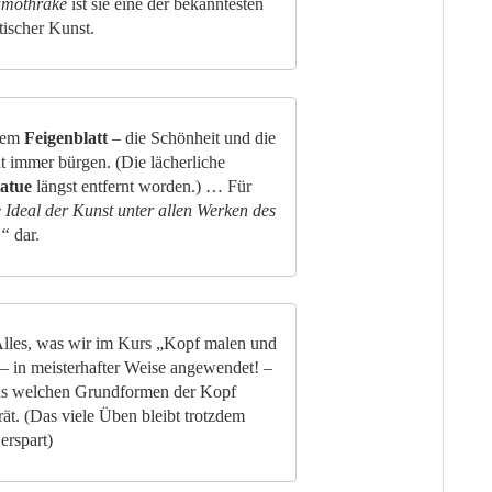
amothrake
ist sie eine der bekanntesten
tischer Kunst.
btem
Feigenblatt
– die Schönheit und die
t immer bürgen. (Die lächerliche
tatue
längst entfernt worden.) … Für
 Ideal der Kunst unter allen Werken des
s“
dar.
lles, was wir im Kurs „Kopf malen und
– in meisterhafter Weise angewendet! –
s welchen Grundformen der Kopf
rät. (Das viele Üben bleibt trotzdem
erspart)