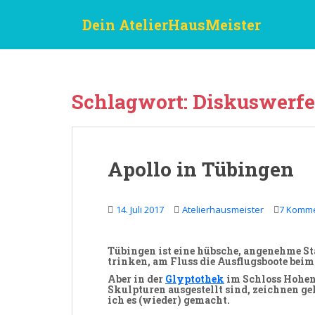
S
Dein AtelierHausMeister
k
i
p
t
o
Schlagwort:
Diskuswerfe
m
a
i
n
Apollo in Tübingen
c
o
n
14. Juli 2017
Atelierhausmeister
7 Komm
t
e
n
Tübingen
ist eine hübsche, angenehme Sta
trinken, am Fluss die Ausflugsboote bei
t
Aber in der
Glyptothek
im Schloss Hohen
Skulpturen
ausgestellt sind,
zeichnen
geh
ich es (wieder) gemacht.