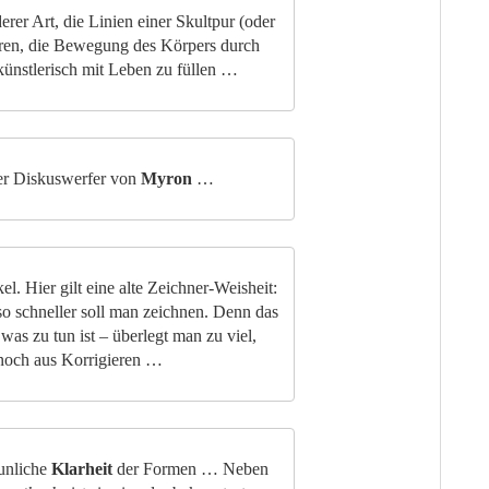
er Art, die Linien einer Skultpur (oder
eren, die Bewegung des Körpers durch
künstlerisch mit Leben zu füllen …
er Diskuswerfer von
Myron
…
. Hier gilt eine alte Zeichner-Weisheit:
so schneller soll man zeichnen. Denn das
as zu tun ist – überlegt man zu viel,
r noch aus Korrigieren …
unliche
Klarheit
der Formen … Neben