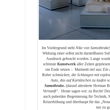
Im Vordergrund steht
Nike von Samothrake
Wirkung einer selbst nicht darstellbaren Su
Ausdruck gebracht worden. Lange wurde d
schönste
Kunstwerk
aller Zeiten gepriese
ein Ende setzen – Marinetti rief aus:
Ein
Rohre schmücken, die Schlangen mit explo
Auto, das auf Kartätschen zu laufen s
Samothrake.
(darauf attestierte Herman B
Vernunft“.
Heute sagen wir: zu Recht! Den
auch pubertäre Begeisterung für Technik, 
Reizerhöhung und überhaupt für das „Neue
nur zu g