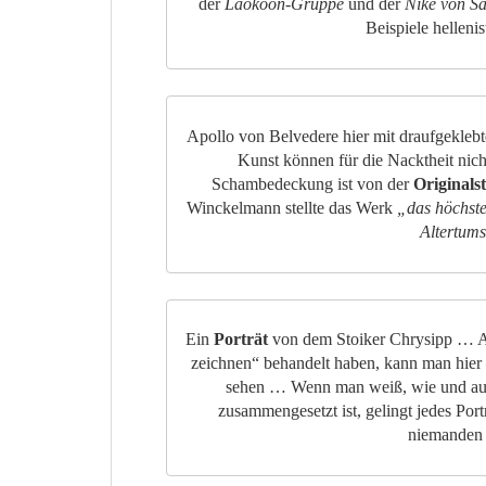
der
Laokoon-Gruppe
und der
Nike von S
Beispiele hellenis
Apollo von Belvedere hier mit draufgekle
Kunst können für die Nacktheit nich
Schambedeckung
ist von der
Originals
Winckelmann stellte das Werk
„das höchste
Altertum
Ein
Porträt
von dem Stoiker Chrysipp … A
zeichnen“ behandelt haben, kann man hier 
sehen … Wenn man weiß, wie und au
zusammengesetzt ist, gelingt jedes Port
niemanden 