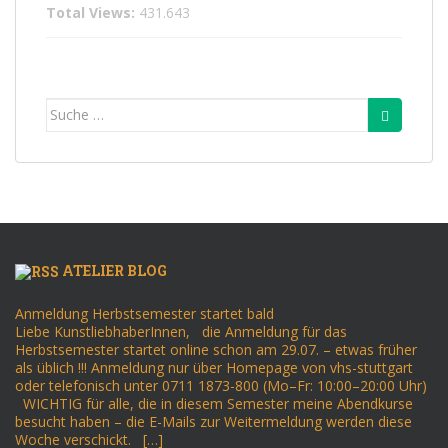
Total Views:
431.643
Suche
nach:
ATELIER BLOG
Anmeldung Herbstsemester startet bald
Liebe KunstliebhaberInnen, die Anmeldung für das
Herbstsemester startet online schon am 29.07. – etwas früher
als üblich !!! Anmeldung nur über Homepage von vhs-stuttgart
oder telefonisch unter 0711 1873-800 (Mo–Fr: 10:00–20:00 Uhr)
WICHTIG für alle, die in diesem Semester meine Abendkurse
besucht haben – die E-Mails zur Weitermeldung werden diese
Woche verschickt. […]