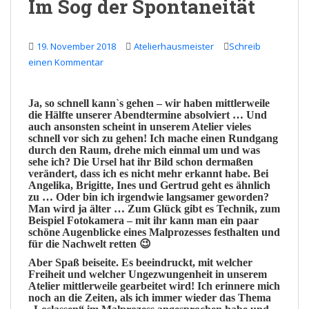
Im Sog der Spontaneität
19. November 2018
Atelierhausmeister
Schreib
einen Kommentar
Ja, so schnell kann`s gehen – wir haben mittlerweile
die Hälfte unserer
Abendtermine
absolviert … Und
auch ansonsten scheint in unserem
Atelier
vieles
schnell vor sich zu gehen! Ich mache einen
Rundgang
durch den Raum, drehe mich einmal um und was
sehe ich? Die Ursel hat ihr
Bild
schon dermaßen
verändert
, dass ich es nicht mehr erkannt habe. Bei
Angelika, Brigitte, Ines und Gertrud geht es ähnlich
zu … Oder bin ich irgendwie langsamer geworden?
Man wird ja älter … Zum
Glück
gibt es Technik, zum
Beispiel Fotokamera – mit ihr kann man ein paar
schöne
Augenblicke
eines
Malprozesses
festhalten und
für die Nachwelt retten 😉
Aber Spaß beiseite.
Es beeindruckt, mit welcher
Freiheit
und welcher
Ungezwungenheit
in unserem
Atelier mittlerweile gearbeitet wird! Ich erinnere mich
noch an die Zeiten, als ich immer wieder das Thema