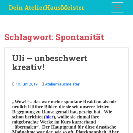
S
Dein AtelierHausMeister
TOGGLE
k
i
p
t
Schlagwort:
Spontanität
o
m
a
Uli – unbeschwert
i
kreativ!
n
c
o
10. Juni 2019
Atelierhausmeister
n
t
e
„
Wow
!“ – das war meine spontane Reaktion als mir
n
neulich
Uli
ihre
Bilder
, die sie seit unserer letzten
Begegnung
zu Hause gemalt hat, gezeigt hat. Wie
t
schon berichtet (
hier
), wollte sie einmal ihre
mitgebrachte Werke im Kurs kurzerhand
„übermalen“. Der Hauptgrund für diese drastische
Maßnahme war der, wie so oft,
Platzknappheit
.
Aber