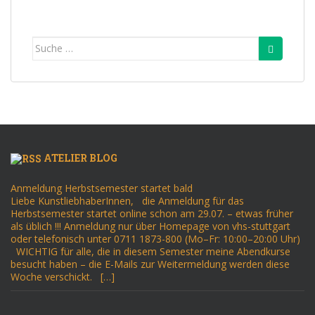
Suche
nach:
ATELIER BLOG
Anmeldung Herbstsemester startet bald
Liebe KunstliebhaberInnen, die Anmeldung für das
Herbstsemester startet online schon am 29.07. – etwas früher
als üblich !!! Anmeldung nur über Homepage von vhs-stuttgart
oder telefonisch unter 0711 1873-800 (Mo–Fr: 10:00–20:00 Uhr)
WICHTIG für alle, die in diesem Semester meine Abendkurse
besucht haben – die E-Mails zur Weitermeldung werden diese
Woche verschickt. […]