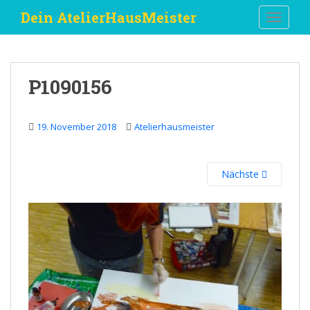
S
Dein AtelierHausMeister
TOGGLE
k
i
p
t
P1090156
o
m
a
19. November 2018
Atelierhausmeister
i
n
c
Nächste
o
n
t
e
n
t