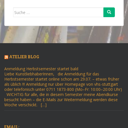
Suche
nach:
ATELIER BLOG
Anmeldung Herbstsemester startet bald
Liebe KunstliebhaberInnen, die Anmeldung für das
Herbstsemester startet online schon am 29.07. – etwas früher
als üblich !!! Anmeldung nur über Homepage von vhs-stuttgart
oder telefonisch unter 0711 1873-800 (Mo–Fr: 10:00–20:00 Uhr)
WICHTIG für alle, die in diesem Semester meine Abendkurse
besucht haben – die E-Mails zur Weitermeldung werden diese
Woche verschickt. […]
EMAIL: