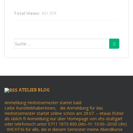
Total Views:
431.559
Suche
nach:
ATELIER BLOG
Anmeldung Herbstsemester startet bald
Liebe KunstliebhaberInnen, die Anmeldung für das
Herbstsemester startet online schon am 29.07. – etwas früher
als üblich !!! Anmeldung nur über Homepage von vhs-stuttgart
oder telefonisch unter 0711 1873-800 (Mo–Fr: 10:00–20:00 Uhr)
WICHTIG für alle, die in diesem Semester meine Abendkurse