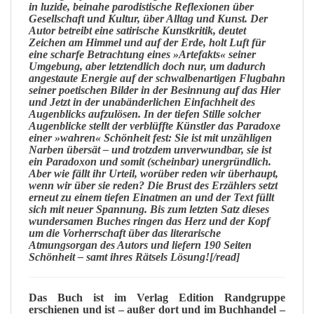
in luzide, beinahe parodistische Reflexionen über
Gesellschaft und Kultur, über Alltag und Kunst. Der
Autor betreibt eine satirische Kunstkritik, deutet
Zeichen am Himmel und auf der Erde, holt Luft für
eine scharfe Betrachtung eines »Artefakts« seiner
Umgebung, aber letztendlich doch nur, um dadurch
angestaute Energie auf der schwalbenartigen Flugbahn
seiner poetischen Bilder in der Besinnung auf das Hier
und Jetzt in der unabänderlichen Einfachheit des
Augenblicks aufzulösen. In der tiefen Stille solcher
Augenblicke stellt der verblüffte Künstler das Paradoxe
einer »wahren« Schönheit fest: Sie ist mit unzähligen
Narben übersät – und trotzdem unverwundbar, sie ist
ein Paradoxon und somit (scheinbar) unergründlich.
Aber wie fällt ihr Urteil, worüber reden wir überhaupt,
wenn wir über sie reden? Die Brust des Erzählers setzt
erneut zu einem tiefen Einatmen an und der Text füllt
sich mit neuer Spannung. Bis zum letzten Satz dieses
wundersamen Buches ringen das Herz und der Kopf
um die Vorherrschaft über das literarische
Atmungsorgan des Autors und liefern 190 Seiten
Schönheit – samt ihres Rätsels Lösung![/read]
Das Buch ist im Verlag
Edition Randgruppe
erschienen und ist – außer dort und im Buchhandel –