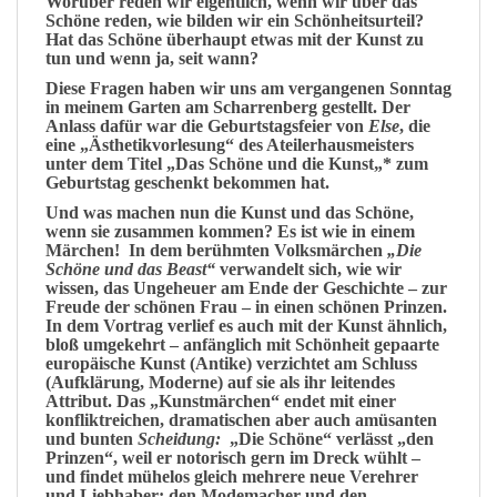
Worüber reden wir eigentlich, wenn wir über das
Schöne
reden, wie bilden wir ein
Schönheitsurteil
?
Hat das Schöne überhaupt etwas mit der
Kunst
zu
tun und wenn ja, seit wann?
Diese
Fragen
haben wir uns am vergangenen Sonntag
in meinem
Garten
am Scharrenberg gestellt. Der
Anlass dafür war die
Geburtstagsfeier
von
Else
, die
eine „
Ästhetikvorlesung
“ des Ateilerhausmeisters
unter dem Titel „
Das Schöne und die Kunst
„* zum
Geburtstag geschenkt bekommen hat.
Und was machen nun die Kunst und das Schöne,
wenn sie zusammen kommen? Es ist wie in einem
Märchen! In dem berühmten
Volksmärchen
„Die
Schöne und das Beast“
verwandelt sich, wie wir
wissen, das
Ungeheuer
am Ende der Geschichte – zur
Freude der schönen Frau – in einen schönen
Prinzen
.
In dem
Vortrag
verlief es auch mit der Kunst ähnlich,
bloß umgekehrt – anfänglich mit
Schönheit
gepaarte
europäische Kunst (
Antike
) verzichtet am Schluss
(Aufklärung, Moderne) auf sie als ihr leitendes
Attribut
. Das „Kunstmärchen“ endet mit einer
konfliktreichen, dramatischen aber auch amüsanten
und bunten
Scheidung:
„Die Schöne“ verlässt „den
Prinzen“, weil er notorisch gern im
Dreck
wühlt –
und findet
mühelos
gleich mehrere neue
Verehrer
und
Liebhaber;
den
Modemacher
und den