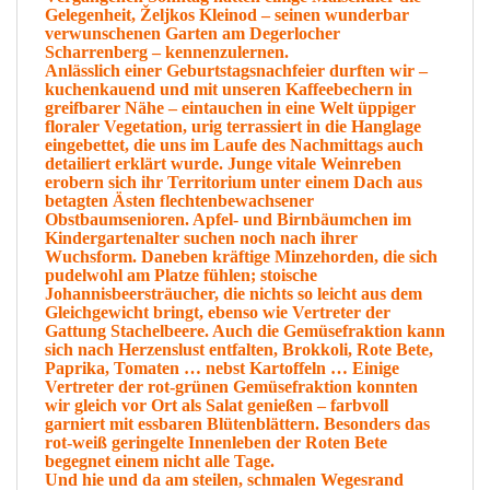
Gelegenheit, Željkos Kleinod – seinen wunderbar
verwunschenen Garten am Degerlocher
Scharrenberg – kennenzulernen.
Anlässlich einer Geburtstagsnachfeier durften wir –
kuchenkauend und mit unseren Kaffeebechern in
greifbarer Nähe – eintauchen in eine Welt üppiger
floraler Vegetation, urig terrassiert in die Hanglage
eingebettet, die uns im Laufe des Nachmittags auch
detailiert erklärt wurde. Junge vitale Weinreben
erobern sich ihr Territorium unter einem Dach aus
betagten Ästen flechtenbewachsener
Obstbaumsenioren. Apfel- und Birnbäumchen im
Kindergartenalter suchen noch nach ihrer
Wuchsform. Daneben kräftige Minzehorden, die sich
pudelwohl am Platze fühlen; stoische
Johannisbeersträucher, die nichts so leicht aus dem
Gleichgewicht bringt, ebenso wie Vertreter der
Gattung Stachelbeere. Auch die Gemüsefraktion kann
sich nach Herzenslust entfalten, Brokkoli, Rote Bete,
Paprika, Tomaten … nebst Kartoffeln … Einige
Vertreter der rot-grünen Gemüsefraktion konnten
wir gleich vor Ort als Salat genießen – farbvoll
garniert mit essbaren Blütenblättern. Besonders das
rot-weiß geringelte Innenleben der Roten Bete
begegnet einem nicht alle Tage.
Und hie und da am steilen, schmalen Wegesrand