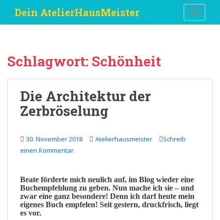
S
Dein AtelierHausMeister
TOGGLE
k
i
p
t
Schlagwort:
Schönheit
o
m
a
Die Architektur der
i
Zerbröselung
n
c
o
30. November 2018
Atelierhausmeister
Schreib
n
einen Kommentar
t
e
n
Beate
förderte mich neulich auf, im Blog wieder eine
t
Buchempfehlung
zu geben. Nun mache ich sie – und
zwar eine ganz besondere! Denn ich darf heute mein
eigenes Buch empfelen! Seit gestern,
druckfrisch,
liegt
es vor.