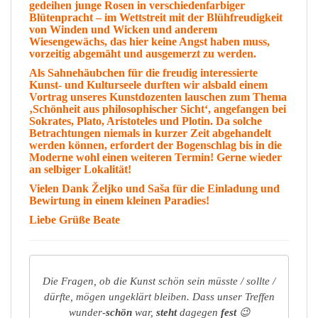
gedeihen junge Rosen in verschiedenfarbiger
Blütenpracht – im Wettstreit mit der Blühfreudigkeit
von Winden und Wicken und anderem
Wiesengewächs, das hier keine Angst haben muss,
vorzeitig abgemäht und ausgemerzt zu werden.
Als
Sahnehäubchen
für die freudig interessierte
Kunst- und Kulturseele durften wir alsbald einem
Vortrag unseres Kunstdozenten lauschen zum Thema
‚Schönheit aus philosophischer Sicht‘, angefangen bei
Sokrates, Plato, Aristoteles und Plotin.
Da solche
Betrachtungen niemals in kurzer Zeit abgehandelt
werden können, erfordert der Bogenschlag bis in die
Moderne wohl einen weiteren Termin! Gerne wieder
an selbiger Lokalität!
Vielen Dank Željko und Saša für die Einladung und
Bewirtung in einem kleinen Paradies!
Liebe Grüße
Beate
Die Fragen, ob die Kunst schön sein müsste / sollte /
dürfte, mögen ungeklärt bleiben. Dass unser Treffen
wunder-
schön
war,
steht
dagegen
fest
😉