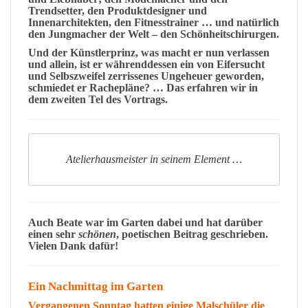
Trendsetter, den Produktdesigner und
Innenarchitekten
, den Fitnesstrainer … und natürlich
den Jungmacher der Welt – den
Schönheitschirurgen
.
Und der
Künstlerprinz
, was macht er nun
verlassen
und
allein
, ist er währenddessen ein von
Eifersucht
und
Selbszweifel
zerrissenes
Ungeheuer
geworden,
schmiedet er
Rachepläne
? … Das erfahren wir in
dem zweiten
Tel
des Vortrags.
Atelierhausmeister in seinem Element …
Auch
Beate
war im Garten dabei und hat darüber
einen sehr
schönen
, poetischen
Beitrag
geschrieben.
Vielen Dank dafür!
Ein Nachmittag im Garten
Vergangenen Sonntag hatten einige Malschüler die