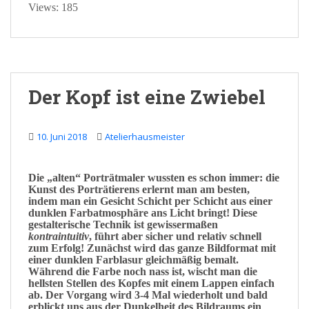
Views: 185
Der Kopf ist eine Zwiebel
10. Juni 2018
Atelierhausmeister
Die „alten“
Porträtmaler
wussten es schon immer: die
Kunst
des Porträtierens erlernt man am besten,
indem man ein Gesicht Schicht per Schicht aus einer
dunklen
Farbatmosphäre
ans
Licht
bringt! Diese
gestalterische
Technik
ist gewissermaßen
kontraintuitiv
, führt aber sicher und relativ schnell
zum
Erfolg
! Zunächst wird das ganze Bildformat mit
einer dunklen
Farblasur
gleichmäßig bemalt.
Während die Farbe noch
nass
ist, wischt man die
hellsten
Stellen des Kopfes mit einem Lappen einfach
ab. Der
Vorgang
wird 3-4 Mal wiederholt und bald
erblickt
uns aus der Dunkelheit des Bildraums ein