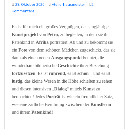
28. Oktober 2020
Atelierhausmeister
2
Kommentare
Es ist für mich ein großes Vergnügen, das langjährige
Kunstprojekt
von
Petra
, zu begleiten, in dem sie ihr
Patenkind in
Afrika
porträtiert. Ab und zu bekommt sie
ein
Foto
von dem schönen Mädchen zugeschickt, das sie
dann als einen neuen
Ausgangspunkt
benutzt, die
wunderbare bildnerische
Geschichte
ihrer Beziehung
fortzusetzen
. Es ist
rührend
, es ist
schön
– und es ist
lustig
, das kleine Wesen in die Höhe schießen zu sehen
und diesen intensiven „
Dialog
“ mittels
Kunst
zu
beobachten! Jedes
Porträt
ist wie ein freundlicher Satz,
wie eine zärtliche Berührung zwischen der
Künstlerin
und ihrem
Patenkind
!