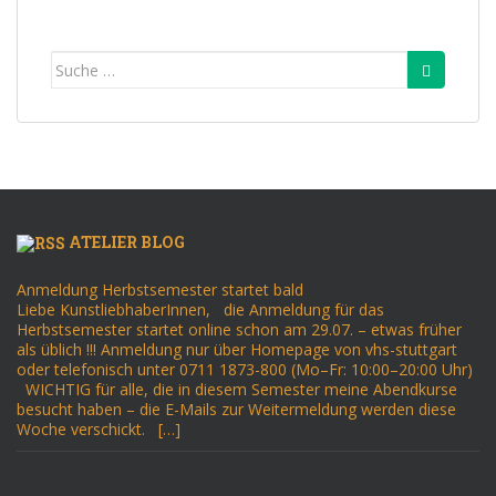
Suche
nach:
ATELIER BLOG
Anmeldung Herbstsemester startet bald
Liebe KunstliebhaberInnen, die Anmeldung für das
Herbstsemester startet online schon am 29.07. – etwas früher
als üblich !!! Anmeldung nur über Homepage von vhs-stuttgart
oder telefonisch unter 0711 1873-800 (Mo–Fr: 10:00–20:00 Uhr)
WICHTIG für alle, die in diesem Semester meine Abendkurse
besucht haben – die E-Mails zur Weitermeldung werden diese
Woche verschickt. […]