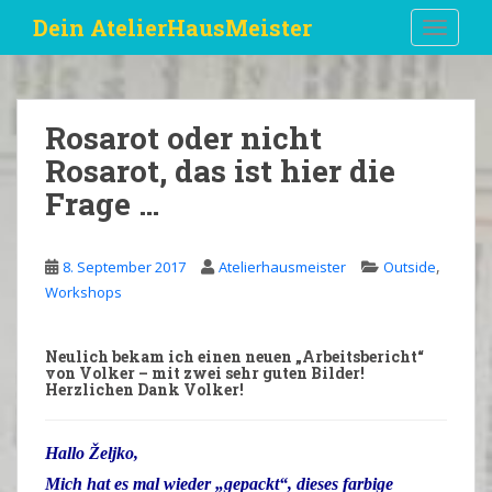
S
Dein AtelierHausMeister
TOGGLE
k
i
p
t
Rosarot oder nicht
o
Rosarot, das ist hier die
m
a
Frage …
i
n
c
,
8. September 2017
Atelierhausmeister
Outside
o
Workshops
n
t
Neulich bekam ich einen neuen „Arbeitsbericht“
e
von Volker – mit zwei sehr guten Bilder!
Herzlichen Dank Volker!
n
t
Hallo Željko,
Mich hat es mal wieder „
gepackt“
, dieses farbige