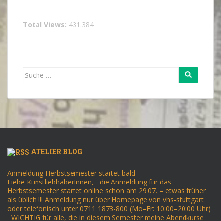
Total Views:
431.384
Suche
nach:
ATELIER BLOG
Anmeldung Herbstsemester startet bald
Liebe KunstliebhaberInnen, die Anmeldung für das
Herbstsemester startet online schon am 29.07. – etwas früher
als üblich !!! Anmeldung nur über Homepage von vhs-stuttgart
oder telefonisch unter 0711 1873-800 (Mo–Fr: 10:00–20:00 Uhr)
WICHTIG für alle, die in diesem Semester meine Abendkurse