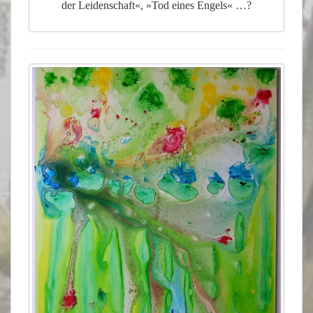
der Leidenschaft«, »Tod eines Engels« …?