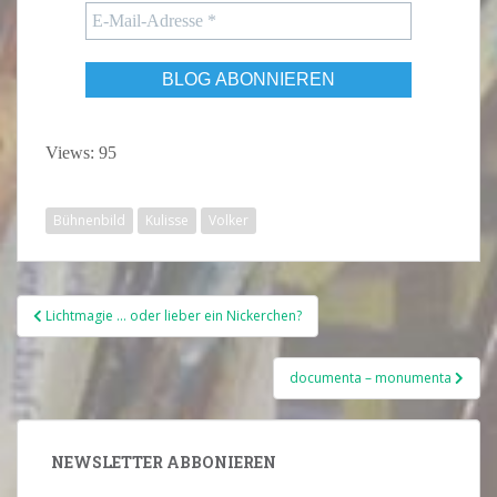
Views: 95
Bühnenbild
Kulisse
Volker
Beitragsnavigation
Lichtmagie … oder lieber ein Nickerchen?
documenta – monumenta
NEWSLETTER ABBONIEREN