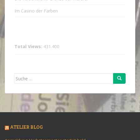
Im Casino der Farben
Total Views:
431.400
Suche
nach:
ATELIER BLOG