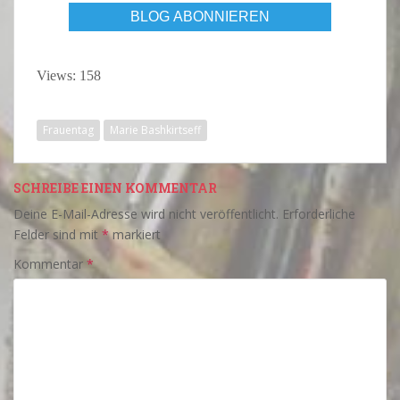
Views: 158
Frauentag
Marie Bashkirtseff
SCHREIBE EINEN KOMMENTAR
Deine E-Mail-Adresse wird nicht veröffentlicht.
Erforderliche
Felder sind mit
*
markiert
Kommentar
*