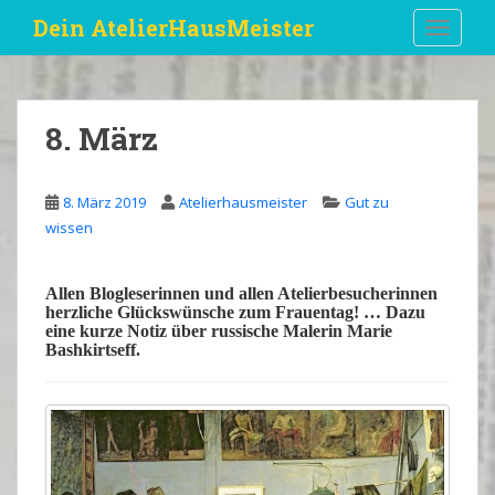
S
Dein AtelierHausMeister
TOGGLE
k
i
p
t
8. März
o
m
a
8. März 2019
Atelierhausmeister
Gut zu
i
wissen
n
c
o
Allen
Blogleserinnen
und allen
Atelierbesucherinnen
herzliche Glückswünsche
zum
Frauentag
! … Dazu
n
eine kurze Notiz über russische Malerin
Marie
t
Bashkirtseff
.
e
n
t