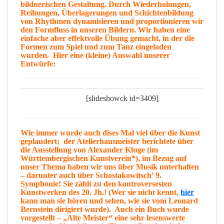
bildnerischen
Gestaltung
. Durch Wiederholungen,
Reihungen, Überlagerungen und Schichtenbildung
von Rhythmen
dynamisieren
und
proportionieren
wir
den
Formfluss
in unseren Bildern. Wir haben eine
einfache aber effektvolle
Übung
gemacht, in der die
Formen
zum
Spiel
und zum
Tanz
eingeladen
wurden. Hier eine (kleine)
Auswahl
unserer
Entwürfe:
[slideshowck id=3409]
Wie immer wurde auch dises Mal viel über die Kunst
geplaudert; der Atelierhausmeister berichtete über
die Ausstellung von
Alexander Kluge
(im
Württembergischen Kunstverein*), im Bezug auf
unser Thema haben wir uns über
Musik
unterhalten
– darunter auch über
Schostakowitsch
’ 9.
Symphonie! Sie zählt zu den
kontroversesten
Kunstwerken des 20. Jh.! (Wer sie nicht kennt,
hier
kann man sie
hören
und sehen, wie sie vom Leonard
Bernstein dirigiert wurde
). Auch ein Buch wurde
vorgestellt – „
Alte Meister
“ eine sehr lesenswerte