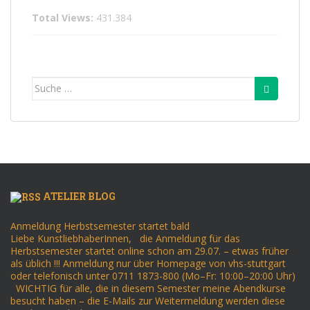
Total Views:
431.384
Suche
nach:
ATELIER BLOG
Anmeldung Herbstsemester startet bald
Liebe KunstliebhaberInnen, die Anmeldung für das
Herbstsemester startet online schon am 29.07. – etwas früher
als üblich !!! Anmeldung nur über Homepage von vhs-stuttgart
oder telefonisch unter 0711 1873-800 (Mo–Fr: 10:00–20:00 Uhr)
WICHTIG für alle, die in diesem Semester meine Abendkurse
besucht haben – die E-Mails zur Weitermeldung werden diese