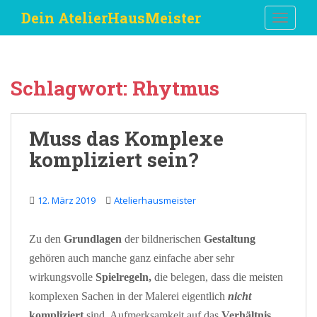
S
Dein AtelierHausMeister
TOGGLE
k
i
p
t
Schlagwort:
Rhytmus
o
m
a
Muss das Komplexe
i
kompliziert sein?
n
c
o
12. März 2019
Atelierhausmeister
n
t
e
Zu den
Grundlagen
der bildnerischen
Gestaltung
n
gehören auch manche ganz einfache aber sehr
t
wirkungsvolle
Spielregeln,
die belegen, dass die meisten
komplexen Sachen in der Malerei eigentlich
nicht
kompliziert
sind. Aufmerksamkeit auf das
Verhältnis