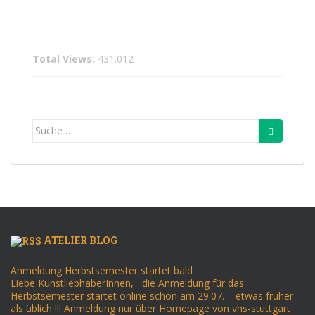
Total Views:
431.012
Suche
nach:
ATELIER BLOG
Anmeldung Herbstsemester startet bald
Liebe KunstliebhaberInnen, die Anmeldung für das
Herbstsemester startet online schon am 29.07. – etwas früher
als üblich !!! Anmeldung nur über Homepage von vhs-stuttgart