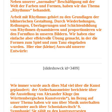
Neben unserer „normalen“ Beschäftigung mit der
Welt
der
Farben
und
Formen
, haben wir das Thema
„
Rhythmus
“ behandelt.
Arbeit mit Rhythmus gehört zu den
Grundlagen
der
bildnerischen
Gestaltung
. Durch Wiederholungen,
Reihungen, Überlagerungen und Schichtenbildung
von Rhythmen
dynamisieren
und
proportionieren
wir
den
Formfluss
in unseren Bildern. Wir haben eine
einfache aber effektvolle
Übung
gemacht, in der die
Formen
zum
Spiel
und zum
Tanz
eingeladen
wurden. Hier eine (kleine)
Auswahl
unserer
Entwürfe:
[slideshowck id=3409]
Wie immer wurde auch dises Mal viel über die Kunst
geplaudert; der Atelierhausmeister berichtete über
die Ausstellung von
Alexander Kluge
(im
Württembergischen Kunstverein*), im Bezug auf
unser Thema haben wir uns über
Musik
unterhalten
– darunter auch über
Schostakowitsch
’ 9.
Symphonie! Sie zählt zu den
kontroversesten