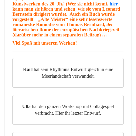
Kunstwerken des 20. Jh.! (Wer sie nicht kennt,
hier
kann man sie
hören
und sehen, wie sie vom Leonard
Bernstein dirigiert wurde
). Auch ein Buch wurde
vorgestellt – „
Alte Meister
“ eine sehr lesenswerte
romaneske
Komödie
vom
Thomas Bernhard
,
der
literarischen
Ikone
der europäischen Nachkriegszeit
(darüber mehr in einem separaten Beitrag) …
Viel
Spaß
mit unseren Werken!
Karl
hat sein Rhythmus-Entwurf gleich in eine
Meerlandschaft verwandelt.
Ulla
hat den ganzen Workshop mit Collagespiel
verbracht. Hier ihr letzter Entwurf.