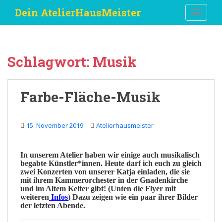
S
Dein AtelierHausMeister
TOGGLE
k
i
p
t
Schlagwort:
Musik
o
m
a
Farbe-Fläche-Musik
i
n
c
15. November 2019
Atelierhausmeister
o
n
t
In unserem
Atelier
haben wir einige auch
musikalisch
begabte Künstler*innen. Heute darf ich euch zu gleich
e
zwei Konzerten von unserer
Katja
einladen, die sie
n
mit ihrem
Kammerorchester
in der Gnadenkirche
t
und im Altem Kelter gibt! (Unten die
Flyer
mit
weiteren
Infos
) Dazu zeigen wie ein paar ihrer
Bilder
der letzten Abende.