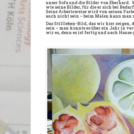
unser
Sofa
und die
Bilder
von Eberhard. W
wie seine Bilder, für die er sich bei Beda
Seine
Arbeitsweise
wird von seinen Farb
auch nicht sein – beim
Malen
kann man si
Das
Stillleben-Bild
, das wir hier zeigen,
sein – man konnte es über ein Jahr in v
wir es, denn es ist
fertig
und nach Hause g