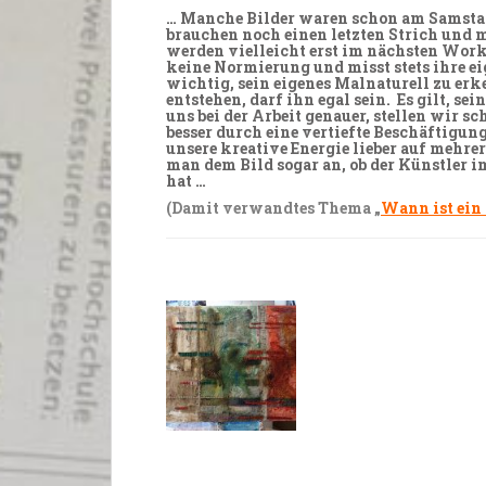
… Manche
Bilder
waren schon am
Samsta
brauchen noch einen letzten
Strich
und m
werden vielleicht erst im
nächsten
Works
keine
Normierung
und misst stets ihre e
wichtig,
sein eigenes
Malnaturell
zu erk
entstehen,
darf
ihn egal sein. Es gilt, sei
uns bei der Arbeit
genauer
, stellen wir s
besser durch eine
vertiefte
Beschäftigun
unsere kreative
Energie
lieber auf
mehrer
man dem Bild sogar an, ob der Künstler i
hat …
(Damit verwandtes Thema „
Wann ist ein 