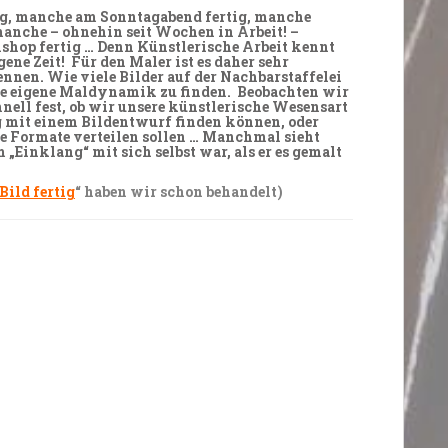
g
, manche am Sonntagabend
fertig
, manche
anche – ohnehin seit
Wochen
in Arbeit! –
hop fertig … Denn Künstlerische Arbeit kennt
igene
Zeit
! Für den
Maler
ist es daher sehr
ennen. Wie viele
Bilder
auf der Nachbarstaffelei
ne
eigene
Maldynamik
zu finden. Beobachten wir
chnell fest, ob wir unsere künstlerische
Wesensart
g mit
einem
Bildentwurf finden können, oder
e
Formate
verteilen
sollen … Manchmal sieht
m „
Einklang
“ mit sich selbst war, als er es
gemalt
Bild fertig
“ haben wir schon behandelt)