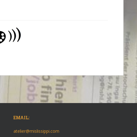
EMAIL:
atelier@mislissippi.com