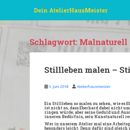
S
Dein AtelierHausMeister
k
i
p
t
o
Schlagwort:
Malnaturell
m
a
i
n
Stillleben malen – Sti
c
o
n
5. Juni 2018
Atelierhausmeister
t
e
n
Ein
Stillleben
so malen zu sehen, wie es
E
ist nicht so, dass Eberhard dabei nicht um
t
ringen würde, aber seine Geduld und Au
inneren
Bedürfnis
, sein
Kunstnaturell
re
Wer in unserem
Atelier
mal eine Arbeits
besonders
leicht
. Denn dafür sind gleich