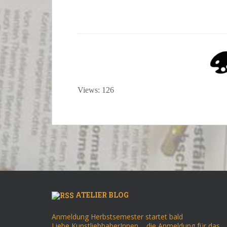
Views: 126
ATELIER BLOG
Anmeldung Herbstsemester startet bald
Liebe KunstliebhaberInnen, die Anmeldung für das