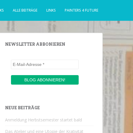
KS
ALLE BEITRÄGE
LINKS
PAINTERS 4 FUTURE
NEWSLETTER ABBONIEREN
NEUE BEITRÄGE
Anmeldung Herbstsemester startet bald
Das Atelier und eine Utopie der Krativität