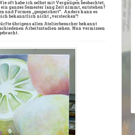
ie oft habe ich selbst mit
Vergnügen
beobachtet,
rf ein ganzes Semester lang
Zeit
nimmt, entstehen?
en und Formen „gespeichert“. Anders kann es
ch bekanntlich nicht „verstecken“!
 dürfte übrigens allen
Atelierbesucher
bekannt
erschiedenen
Arbeitsstadien
sehen. Nun vermissen
ebracht.