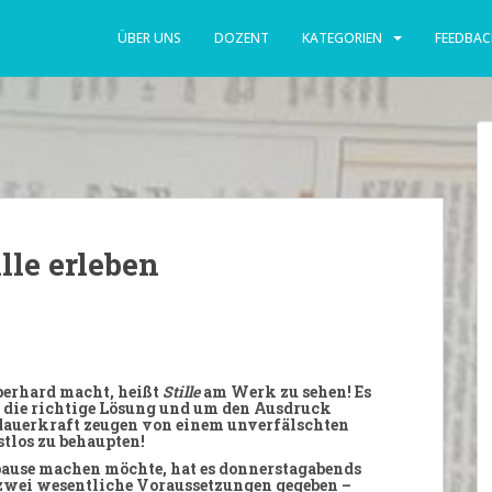
ÜBER UNS
DOZENT
KATEGORIEN
FEEDBAC
lle erleben
berhard
macht, heißt
Stille
am Werk zu
sehen
! Es
 die richtige
Lösung
und um den
Ausdruck
sdauerkraft zeugen von einem unverfälschten
stlos zu behaupten!
pause machen möchte, hat es
donnerstagabends
 zwei wesentliche Voraussetzungen gegeben –