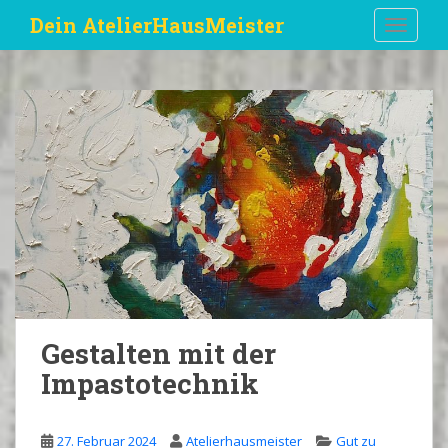
S
Dein AtelierHausMeister
TOGGLE
k
i
p
t
o
m
a
i
n
c
o
n
t
e
Gestalten mit der
n
Impastotechnik
t
27. Februar 2024
Atelierhausmeister
Gut zu