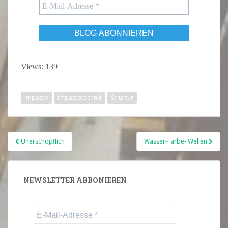
Views: 139
Impasto
Impastotechnik
Struktur
Beitragsnavigation
Unerschöpflich
Wasser-Farbe- Wellen
NEWSLETTER ABBONIEREN