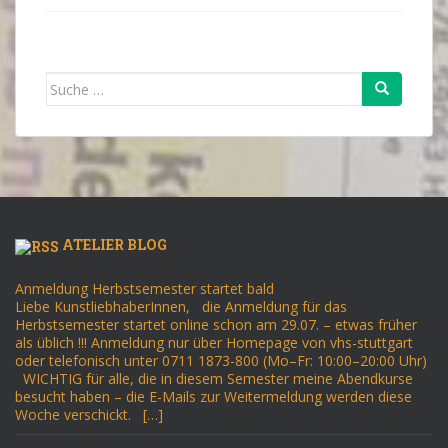
Suche
nach:
ATELIER BLOG
Anmeldung Herbstsemester startet bald
Liebe KunstliebhaberInnen, die Anmeldung für das
Herbstsemester startet online schon am 29.07. – etwas früher
als üblich !!! Anmeldung nur über Homepage von vhs-stuttgart
oder telefonisch unter 0711 1873-800 (Mo–Fr: 10:00–20:00 Uhr)
WICHTIG für alle, die in diesem Semester meine Abendkurse
besucht haben – die E-Mails zur Weitermeldung werden diese
Woche verschickt. […]