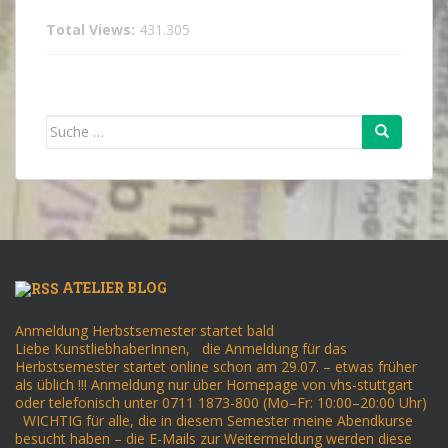
Total Views:
431.305
Suche
nach:
ATELIER BLOG
Anmeldung Herbstsemester startet bald
Liebe KunstliebhaberInnen, die Anmeldung für das
Herbstsemester startet online schon am 29.07. – etwas früher
als üblich !!! Anmeldung nur über Homepage von vhs-stuttgart
oder telefonisch unter 0711 1873-800 (Mo–Fr: 10:00–20:00 Uhr)
WICHTIG für alle, die in diesem Semester meine Abendkurse
besucht haben – die E-Mails zur Weitermeldung werden diese