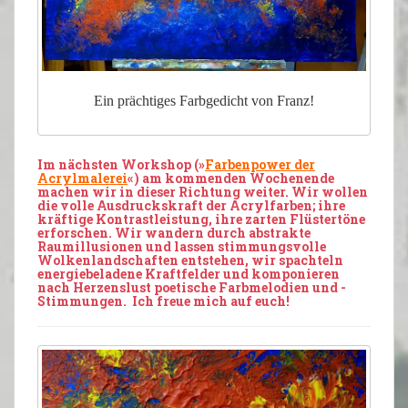
Ein prächtiges Farbgedicht von Franz!
Im nächsten
Workshop
(»
Farbenpower der
Acrylmalerei
«) am kommenden
Wochenende
machen wir in dieser Richtung weiter. Wir wollen
die volle
Ausdruckskraft
der Acrylfarben
;
ihre
kräftige
Kontrastleistung
, ihre zarten
Flüstertöne
erforschen
. Wir wandern durch abstrakte
Raumillusionen
und lassen
stimmungsvolle
Wolkenlandschaften entstehen, wir
spachteln
energiebeladene
Kraftfelder
und
komponieren
nach Herzenslust poetische
Farbmelodien
und -
Stimmungen. Ich freue mich auf euch!