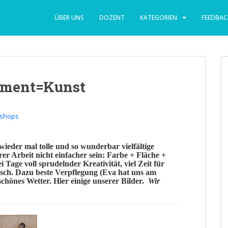
ÜBER UNS
DOZENT
KATEGORIEN
FEEDBAC
iment=Kunst
shops
ieder mal tolle und so wunderbar vielfältige
er Arbeit nicht einfacher sein: F
arbe + Fläche +
ei Tage voll sprudelnder
Kreativität
, viel Zeit für
sch. Dazu beste Verpflegung (Eva hat uns am
chönes Wetter. Hier einige unserer Bilder.
Wir