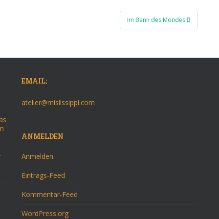
Im Bann des Mondes
EMAIL:
atelier@mislissippi.com
as
on
ANMELDEN
–
Anmelden
Eintrags-Feed
Kommentar-Feed
WordPress.org