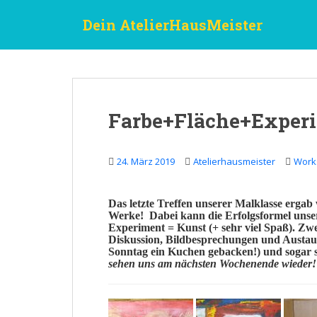
S
Dein AtelierHausMeister
k
i
p
t
o
m
Farbe+Fläche+Exper
a
i
n
24. März 2019
Atelierhausmeister
Work
c
o
n
Das letzte Treffen unserer
Malklasse
ergab w
Werke
! Dabei kann die
Erfolgsformel
unser
t
Experiment = Kunst
(+ sehr viel Spaß). Zw
e
Diskussion, Bildbesprechungen und Austau
n
Sonntag ein
Kuchen
gebacken!) und sogar s
sehen uns am nächsten Wochenende wieder!
t