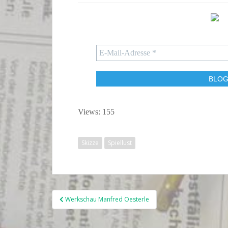
Views: 155
Skizze
Spiellust
Beitragsnavigation
Werkschau Manfred Oesterle