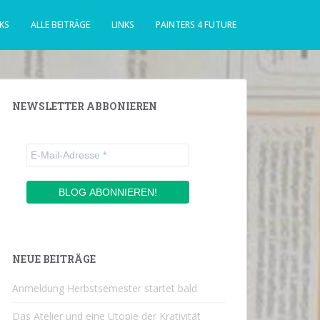
KS
ALLE BEITRÄGE
LINKS
PAINTERS 4 FUTURE
NEWSLETTER ABBONIEREN
NEUE BEITRÄGE
Anmeldung Herbstsemester startet bald
Das Atelier und eine Utopie der Krativität