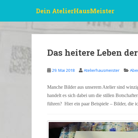
S
Dein AtelierHausMeister
k
i
p
t
o
m
Das heitere Leben de
a
i
n
29. Mai 2018
Atelierhausmeister
Abe
c
o
Manche Bilder aus unserem Atelier sind winz
n
t
handelt es sich dabei um die stillen Botschafte
e
führen? Hier ein paar Beispiele – Bilder, die i
n
t