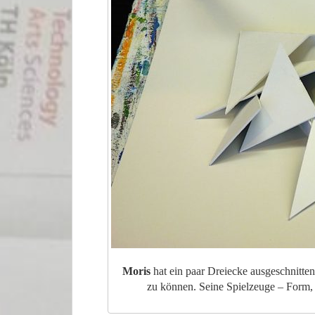
Moris
hat ein paar Dreiecke ausgeschnitte
zu können. Seine Spielzeuge – Form,