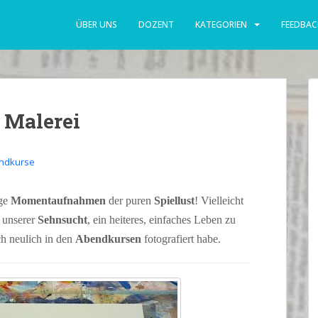
ÜBER UNS
DOZENT
KATEGORIEN
FEEDBAC
r Malerei
ndkurse
ige
Momentaufnahmen
der puren
Spiellust
! Vielleicht
r unserer
Sehnsucht
, ein heiteres, einfaches Leben zu
ch neulich in den
Abendkursen
fotografiert habe.