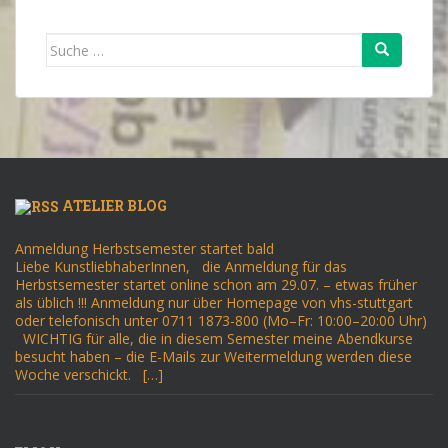
Suche
nach:
ATELIER BLOG
Anmeldung Herbstsemester startet bald
Liebe KunstliebhaberInnen, die Anmeldung für das
Herbstsemester startet online schon am 29.07. – etwas früher
als üblich !!! Anmeldung nur über Homepage von vhs-stuttgart
oder telefonisch unter 0711 1873-800 (Mo–Fr: 10:00–20:00 Uhr)
WICHTIG für alle, die in diesem Semester meine Abendkurse
besucht haben – die E-Mails zur Weitermeldung werden diese
Woche verschickt. […]