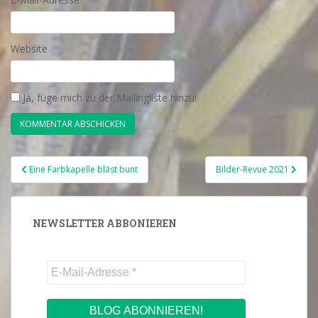
Website
Ja, füge mich zu der Mailingliste hinzu!
Beitragsnavigation
Eine Farbkapelle bläst bunt
Bilder-Revue 2021
NEWSLETTER ABBONIEREN