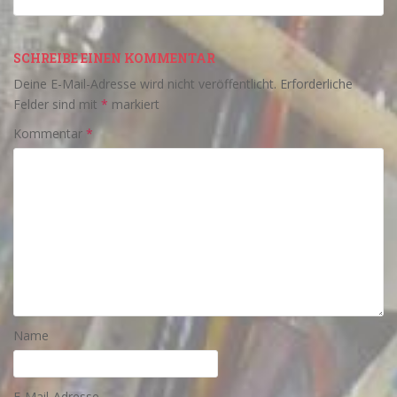
SCHREIBE EINEN KOMMENTAR
Deine E-Mail-Adresse wird nicht veröffentlicht.
Erforderliche
Felder sind mit
*
markiert
Kommentar
*
Name
E-Mail-Adresse