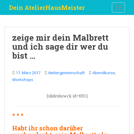
S
Dein AtelierHausMeister
TOGGLE
k
i
p
t
zeige mir dein Malbrett
o
und ich sage dir wer du
m
a
bist …
i
n
c
,
17. März 2017
Ateliergemeinschaft
Abendkurse
o
Workshops
n
t
[slideshowck id=691]
e
n
t
* * *
Habt ihr schon darüber