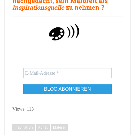
nachgedacht, sein
Malbrett
als
Inspirationsquelle
zu nehmen
?
Views: 113
Inspiration
Kunst
Malerei