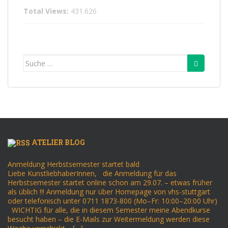
Total Views:
431.626
Suche
nach:
ATELIER BLOG
Anmeldung Herbstsemester startet bald
Liebe KunstliebhaberInnen, die Anmeldung für das
Herbstsemester startet online schon am 29.07. – etwas früher
als üblich !!! Anmeldung nur über Homepage von vhs-stuttgart
oder telefonisch unter 0711 1873-800 (Mo–Fr: 10:00–20:00 Uhr)
WICHTIG für alle, die in diesem Semester meine Abendkurse
besucht haben – die E-Mails zur Weitermeldung werden diese