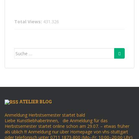
Total Views:
431.326
Suche
nach:
ATELIER BLOG
Anmeldung Herbstsemester startet bald
Liebe KunstliebhaberInnen, die Anmeldung für das
Herbstsemester startet online schon am 29.07. – etwas früher
als üblich !!! Anmeldung nur über Homepage von vhs-stuttgart
oder telefonisch unter 0711 1873-800 (Mo–Fr: 10:00–20:00 Uhr)