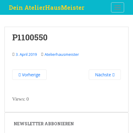
S
Dein AtelierHausMeister
TOGGLE
k
i
p
t
P1100550
o
m
a
3. April 2019
Atelierhausmeister
i
n
c
Vorherige
Nächste
o
n
t
e
Views: 0
n
t
NEWSLETTER ABBONIEREN