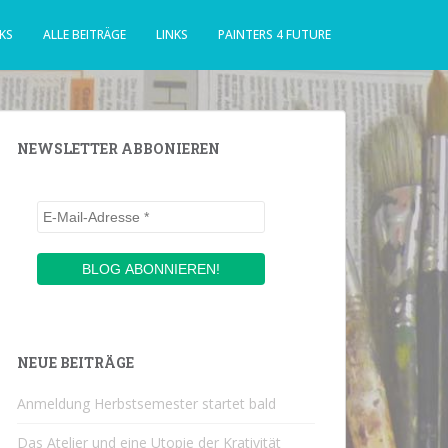
KS
ALLE BEITRÄGE
LINKS
PAINTERS 4 FUTURE
NEWSLETTER ABBONIEREN
NEUE BEITRÄGE
Anmeldung Herbstsemester startet bald
Das Atelier und eine Utopie der Krativität