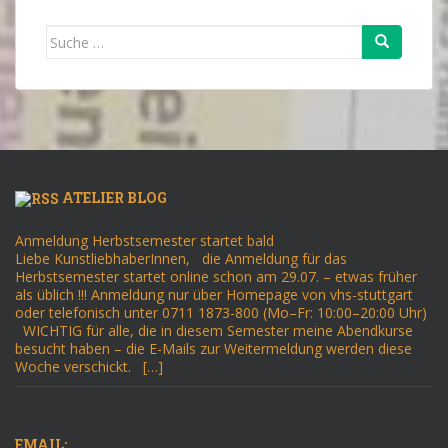
Suche
nach:
ATELIER BLOG
Anmeldung Herbstsemester startet bald
Liebe KunstliebhaberInnen, die Anmeldung für das
Herbstsemester startet online schon am 29.07. – etwas früher
als üblich !!! Anmeldung nur über Homepage von vhs-stuttgart
oder telefonisch unter 0711 1873-800 (Mo–Fr: 10:00–20:00 Uhr)
WICHTIG für alle, die in diesem Semester meine Abendkurse
besucht haben – die E-Mails zur Weitermeldung werden diese
Woche verschickt. […]
EMAIL: