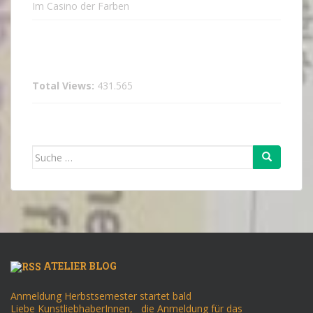
Im Casino der Farben
Total Views:
431.565
Suche
nach:
ATELIER BLOG
Anmeldung Herbstsemester startet bald
Liebe KunstliebhaberInnen, die Anmeldung für das