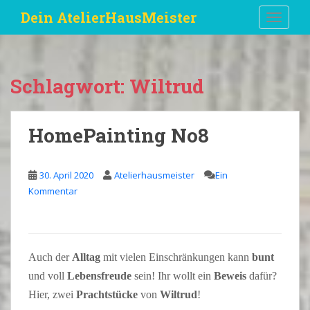
S
Dein AtelierHausMeister
TOGGLE
k
i
p
t
Schlagwort:
Wiltrud
o
m
a
HomePainting No8
i
n
c
30. April 2020
Atelierhausmeister
Ein
o
Kommentar
n
t
e
n
Auch der
Alltag
mit vielen Einschränkungen kann
bunt
t
und voll
Lebensfreude
sein! Ihr wollt ein
Beweis
dafür?
Hier, zwei
Prachtstücke
von
Wiltrud
!