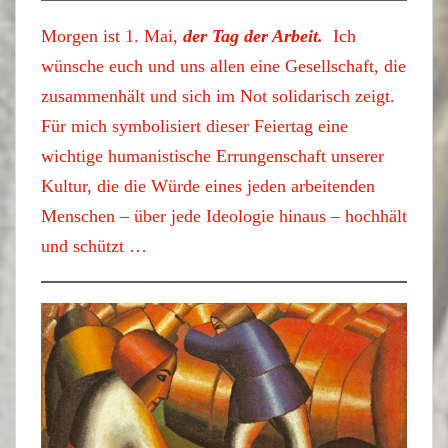
Morgen ist 1. Mai,
der Tag der Arbeit.
Ich
wünsche euch und uns allen eine Gesellschaft, die
zusammenhält und sich im Not solidarisch zeigt.
Für mich symbolisiert dieser Feiertag eine
wichtige humanistische Errungenschaft unserer
Kultur, die die Würde eines jeden arbeitenden
Menschen – über jede Ideologie hinaus – hochhält
und schützt …