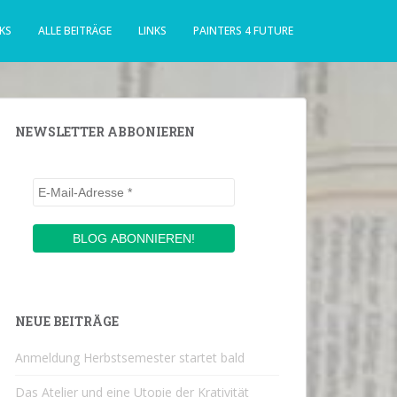
KS
ALLE BEITRÄGE
LINKS
PAINTERS 4 FUTURE
NEWSLETTER ABBONIEREN
NEUE BEITRÄGE
Anmeldung Herbstsemester startet bald
Das Atelier und eine Utopie der Krativität