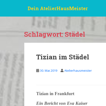
S
Dein AtelierHausMeister
k
i
p
t
o
Schlagwort:
Städel
m
a
i
n
Tizian im Städel
c
o
n
30. Mai 2019
Atelierhausmeister
t
e
n
t
Tizian in Frankfurt
Ein Bericht von Eva Kaiser