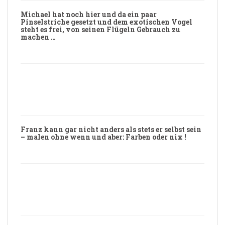
Michael
hat noch hier und da ein paar
Pinselstriche gesetzt und dem exotischen Vogel
steht es frei, von seinen Flügeln Gebrauch zu
machen …
Franz
kann gar nicht anders als stets er selbst sein
– malen ohne wenn und aber:
Farben
oder
nix
!