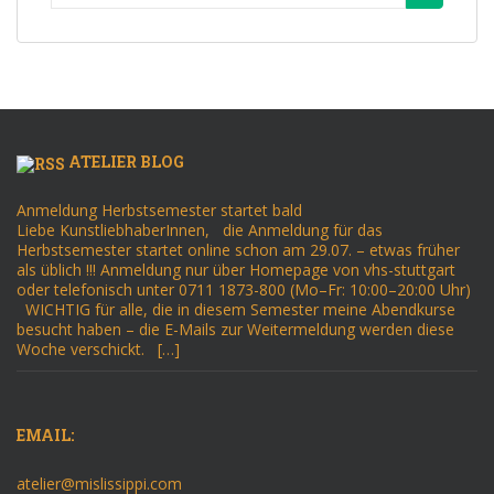
nach:
ATELIER BLOG
Anmeldung Herbstsemester startet bald
Liebe KunstliebhaberInnen, die Anmeldung für das
Herbstsemester startet online schon am 29.07. – etwas früher
als üblich !!! Anmeldung nur über Homepage von vhs-stuttgart
oder telefonisch unter 0711 1873-800 (Mo–Fr: 10:00–20:00 Uhr)
WICHTIG für alle, die in diesem Semester meine Abendkurse
besucht haben – die E-Mails zur Weitermeldung werden diese
Woche verschickt. […]
EMAIL:
atelier@mislissippi.com