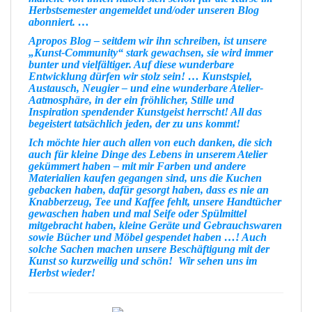
Herbstsemester angemeldet und/oder unseren
Blog
abonniert. …
Apropos Blog – seitdem wir ihn schreiben, ist unsere
„
Kunst-Community
“ stark gewachsen, sie wird immer
bunter und vielfältiger. Auf diese wunderbare
Entwicklung dürfen wir stolz sein! … Kunstspiel,
Austausch, Neugier – und eine
wunderbare Atelier-
Aatmosphäre
, in der ein fröhlicher,
Stille
und
Inspiration
spendender
Kunstgeist
herrscht! All das
begeistert tatsächlich jeden, der zu uns kommt!
Ich möchte hier auch allen von euch
danken
, die sich
auch für
kleine Dinge des Lebens
in unserem Atelier
gekümmert haben – mit mir
Farben
und andere
Materialien
kaufen gegangen sind, uns die
Kuchen
gebacken haben, dafür gesorgt haben, dass es nie an
Knabberzeug
,
Tee
und
Kaffee
fehlt, unsere
Handtücher
gewaschen haben und mal Seife oder Spülmittel
mitgebracht haben, kleine Geräte und Gebrauchswaren
sowie Bücher und Möbel gespendet haben …! Auch
solche Sachen machen unsere Beschäftigung mit der
Kunst
so
kurzweilig
und
schön
!
Wir sehen uns im
Herbst wieder!