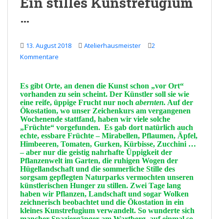
Ein stilles Kunstrefugium
…
13. August 2018
Atelierhausmeister
2
Kommentare
Es gibt
Orte
, an denen die
Kunst
schon „vor Ort“
vorhanden zu sein scheint. Der
Künstler
soll sie wie
eine reife, üppige
Frucht
nur noch
abernten
.
Auf der
Ökostation
, wo unser
Zeichenkurs
am vergangenen
Wochenende
stattfand, haben wir viele solche
„Früchte“ vorgefunden. Es gab dort natürlich auch
echte, essbare Früchte – Mirabellen, Pflaumen, Äpfel,
Himbeeren, Tomaten, Gurken, Kürbisse, Zucchini …
– aber nur die geistig nahrhafte
Üppigkeit
der
Pflanzenwelt
im Garten, die ruhigen
Wogen
der
Hügellandschaft
und die sommerliche
Stille
des
sorgsam gepflegten
Naturparks
vermochten unseren
künstlerischen
Hunger zu
stillen. Zwei Tage lang
haben wir
Pflanzen
,
Landschaft
und sogar
Wolken
zeichnerisch
beobachtet
und die
Ökostation
in ein
kleines
Kunstrefugium
verwandelt. So wunderte sich
mancher Spaziergänger am
Wartberg,
auf einmal so