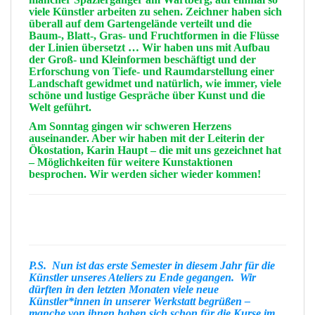
viele Künstler arbeiten zu sehen.
Zeichner
haben sich
überall auf dem Gartengelände verteilt und die
Baum-, Blatt-, Gras- und Fruchtformen in die
Flüsse
der
Linien
übersetzt … Wir haben uns mit
Aufbau
der Groß- und Kleinformen beschäftigt und der
Erforschung
von Tiefe- und
Raumdarstellung
einer
Landschaft gewidmet und natürlich, wie immer, viele
schöne und lustige
Gespräche
über
Kunst
und die
Welt
geführt.
Am Sonntag gingen wir schweren
Herzens
auseinander. Aber wir haben mit der Leiterin der
Ökostation,
Karin Haupt
– die mit uns gezeichnet hat
– Möglichkeiten für weitere
Kunstaktionen
besprochen. Wir werden sicher wieder kommen!
P.S. Nun ist das erste Semester in diesem Jahr für die
Künstler unseres Ateliers zu Ende gegangen. Wir
dürften in den letzten Monaten viele
neue
Künstler*innen
in unserer Werkstatt begrüßen –
manche von ihnen haben sich schon für die Kurse im