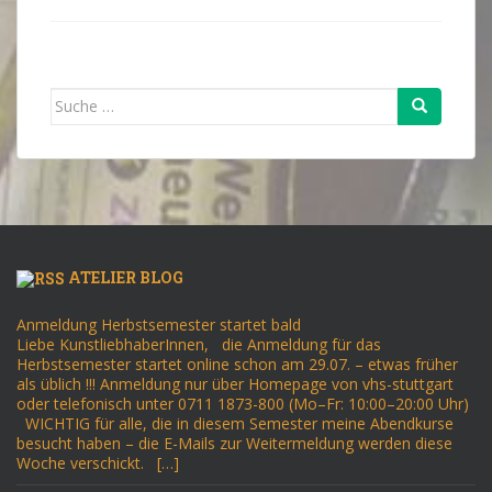
Suche
nach:
ATELIER BLOG
Anmeldung Herbstsemester startet bald
Liebe KunstliebhaberInnen, die Anmeldung für das
Herbstsemester startet online schon am 29.07. – etwas früher
als üblich !!! Anmeldung nur über Homepage von vhs-stuttgart
oder telefonisch unter 0711 1873-800 (Mo–Fr: 10:00–20:00 Uhr)
WICHTIG für alle, die in diesem Semester meine Abendkurse
besucht haben – die E-Mails zur Weitermeldung werden diese
Woche verschickt. […]