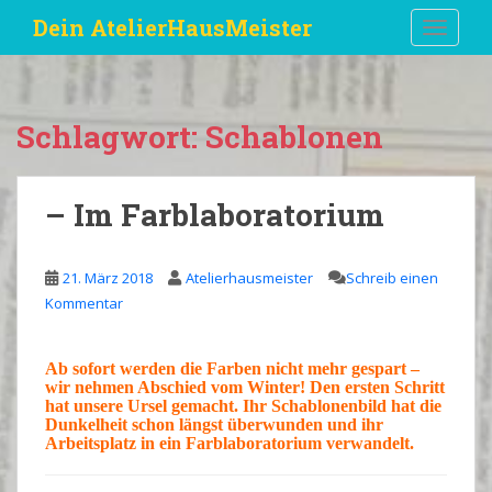
S
Dein AtelierHausMeister
TOGGLE
k
i
p
t
Schlagwort:
Schablonen
o
m
a
– Im Farblaboratorium
i
n
c
21. März 2018
Atelierhausmeister
Schreib einen
o
Kommentar
n
t
e
Ab sofort werden die
Farben
nicht mehr gespart –
wir nehmen Abschied vom Winter! Den ersten Schritt
n
hat unsere
Ursel
gemacht. Ihr
Schablonenbild
hat die
t
Dunkelheit schon längst überwunden und ihr
Arbeitsplatz in ein
Farblaboratorium
verwandelt.